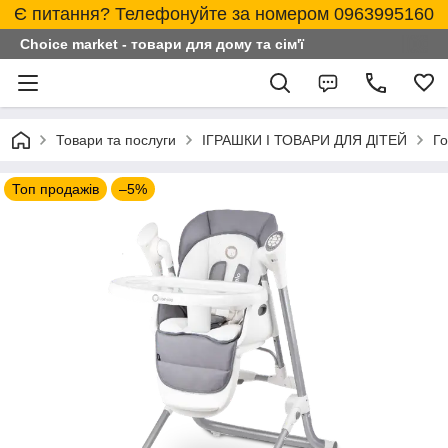
Є питання? Телефонуйте за номером 0963995160
Choice market - товари для дому та сім'ї
Товари та послуги
ІГРАШКИ І ТОВАРИ ДЛЯ ДІТЕЙ
Го
Топ продажів
–5%