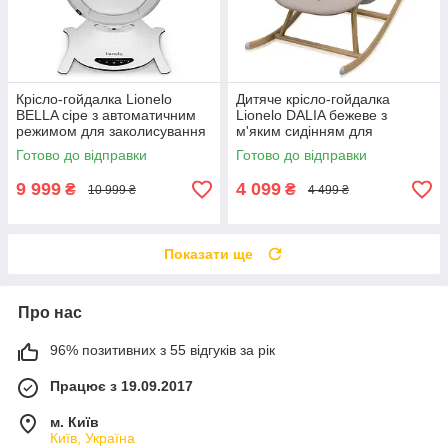
Крісло-гойдалка Lionelo
Дитяче крісло-гойдалка
BELLA сіре з автоматичним
Lionelo DALIA бежеве з
режимом для заколисування
м'яким сидінням для
та спокійного відпочинку
спокійного відпочинку та
Готово до відправки
Готово до відправки
немовляти вдень
заколисування немовляти
вдома
9 999
4 099
₴
₴
10 999 ₴
4 499 ₴
Показати ще
Про нас
96% позитивних з 55 відгуків за рік
Працює з 19.09.2017
м. Київ
Київ, Україна