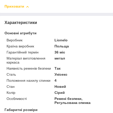
Приховати
Характеристики
Основні атрибути
Виробник
Lionelo
Країна виробник
Польща
Гарантійний термін
36 міс
Матеріал виготовлення
метал
каркаса
Наявність ременів безпеки
Так
Стать
Унісекс
Положення нахилу спинки
4
Стан
Новий
Колір
Сірий
Особливості
Ремені безпеки,
Регульована спинка
Габаритні розміри