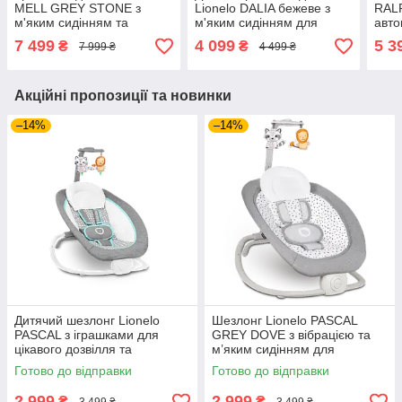
MELL GREY STONE з
Lionelo DALIA бежеве з
RAL
м'яким сидінням та
м'яким сидінням для
авто
функцією колисання для
спокійного відпочинку та
мело
7 499
4 099
5 3
₴
₴
7 999 ₴
4 499 ₴
спокійного відпочинку
заколисування немовляти
вкл
вашої дитини вдома
вдома
засп
вдо
Акційні пропозиції та новинки
–14%
–14%
Дитячий шезлонг Lionelo
Шезлонг Lionelo PASCAL
PASCAL з іграшками для
GREY DOVE з вібрацією та
цікавого дозвілля та
м’яким сидінням для
спокійного відпочинку
безпечного відпочинку
Готово до відправки
Готово до відправки
немовляти вдома у затишку
дитини вдома з народження
2 999
2 999
₴
₴
3 499 ₴
3 499 ₴