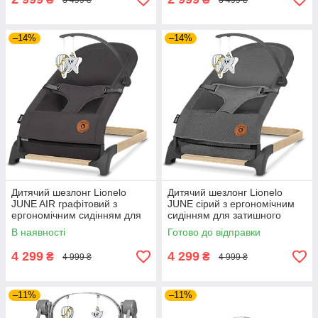
–14%
–14%
Дитячий шезлонг Lionelo
Дитячий шезлонг Lionelo
JUNE AIR графітовий з
JUNE сірий з ергономічним
ергономічним сидінням для
сидінням для затишного
спокійного відпочинку та
відпочинку та заколисування
В наявності
Готово до відправки
заколисування малюка
немовляти вдома
4 299
4 299
₴
₴
4 999 ₴
4 999 ₴
–11%
–11%