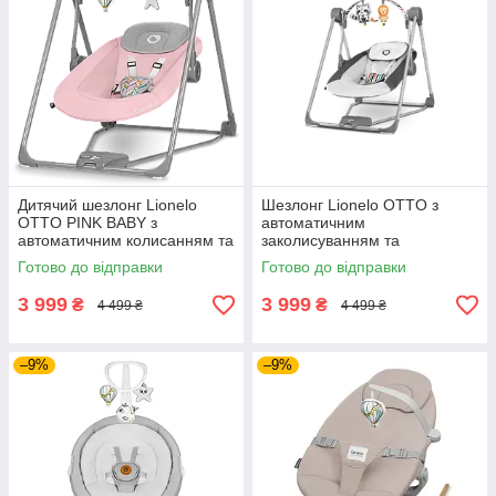
Дитячий шезлонг Lionelo
Шезлонг Lionelo OTTO з
OTTO PINK BABY з
автоматичним
автоматичним колисанням та
заколисуванням та
мелодіями для спокійного
мелодіями для спокійного
Готово до відправки
Готово до відправки
відпочинку малюка
відпочинку вашого малюка
вдома вдень
3 999
3 999
₴
₴
4 499 ₴
4 499 ₴
–9%
–9%