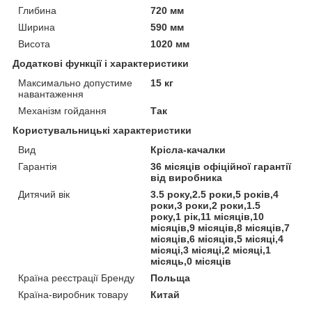
Глибина
720 мм
Ширина
590 мм
Висота
1020 мм
Додаткові функції і характеристики
Максимально допустиме
15 кг
навантаження
Механізм гойдання
Так
Користувальницькі характеристики
Вид
Крісла-качалки
Гарантія
36 місяців офіційної гарантії
від виробника
Дитячий вік
3.5 року,2.5 роки,5 років,4
роки,3 роки,2 роки,1.5
року,1 рік,11 місяців,10
місяців,9 місяців,8 місяців,7
місяців,6 місяців,5 місяці,4
місяці,3 місяці,2 місяці,1
місяць,0 місяців
Країна реєстрації Бренду
Польща
Країна-виробник товару
Китай