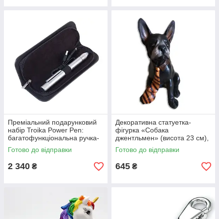
Преміальний подарунковий
Декоративна статуетка-
набір Troika Power Pen:
фігурка «Собака
багатофункціональна ручка-
джентльмен» (висота 23 см),
стилус з вбудованою
стильний інтер'єрний арт-
Готово до відправки
Готово до відправки
батареєю в елегантному
об'єкт із полірезину, колір
футлярі
чорний
2 340
645
₴
₴