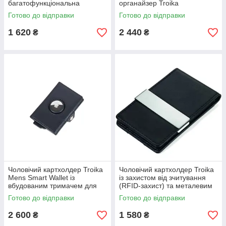
багатофункціональна
органайзер Troika
кулькова ручка
«Екскаватор» з магнітом для
Готово до відправки
Готово до відправки
скріпок, колір жовтий
1 620
2 440
₴
₴
Чоловічий картхолдер Troika
Чоловічий картхолдер Troika
Mens Smart Wallet із
із захистом від зчитування
вбудованим тримачем для
(RFID-захист) та металевим
Apple AirTag, функціональний
затискачем для купюр, колір
Готово до відправки
Готово до відправки
гаманець, чорний
чорний
2 600
1 580
₴
₴