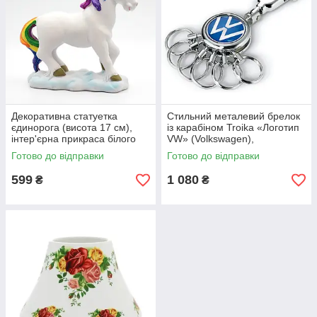
Декоративна статуетка
Стильний металевий брелок
єдинорога (висота 17 см),
із карабіном Troika «Логотип
інтер'єрна прикраса білого
VW» (Volkswagen),
кольору
хромований сувенірний
Готово до відправки
Готово до відправки
брелок, сріблястий
599
1 080
₴
₴