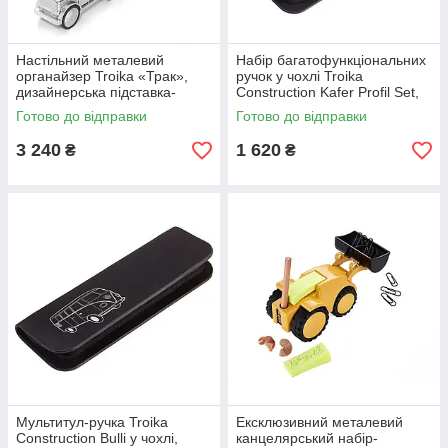
Настільний металевий
Набір багатофункціональних
органайзер Troika «Трак»,
ручок у чохлі Troika
дизайнерська підставка-
Construction Kafer Profil Set,
машинка для канцелярії,
комплект інструментальних
Готово до відправки
Готово до відправки
колір хром
кулькових ручок
3 240
1 620
₴
₴
Мультитул-ручка Troika
Ексклюзивний металевий
Construction Bulli у чохлі,
канцелярський набір-