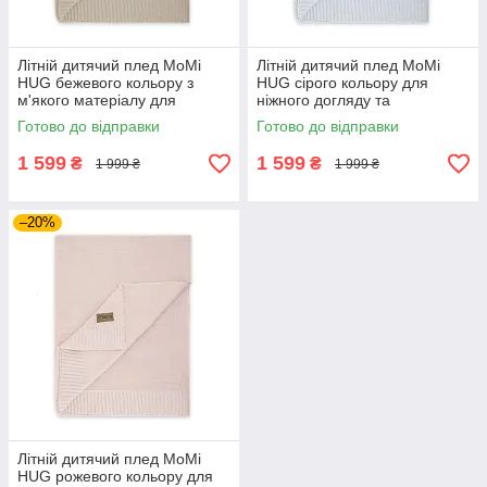
Літній дитячий плед MoMi
Літній дитячий плед MoMi
HUG бежевого кольору з
HUG сірого кольору для
м'якого матеріалу для
ніжного догляду та
затишного сну та відпочинку
комфортного відпочинку
Готово до відправки
Готово до відправки
малюка вдома
немовляти влітку вдома
1 599
1 599
₴
₴
1 999 ₴
1 999 ₴
–20%
Літній дитячий плед MoMi
HUG рожевого кольору для