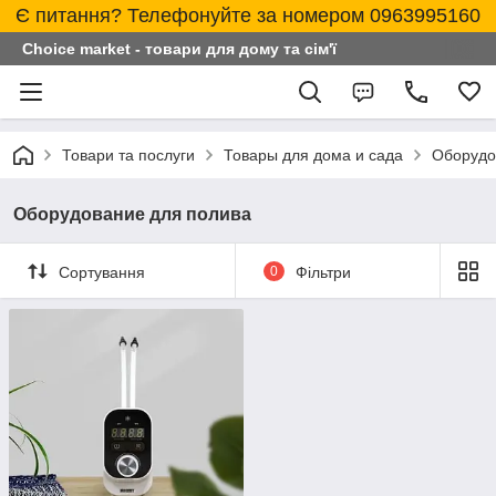
Є питання? Телефонуйте за номером 0963995160
Choice market - товари для дому та сім'ї
Товари та послуги
Товары для дома и сада
Оборудо
Оборудование для полива
Сортування
0
Фільтри