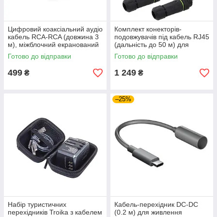
Цифровий коаксіальний аудіо
Комплект конекторів-
кабель RCA-RCA (довжина 3
подовжувачів під кабель RJ45
м), міжблочний екранований
(дальність до 50 м) для
кабель для аудіосистем
підключення супутникового
Готово до відправки
Готово до відправки
термінала Starlink
499
1 249
₴
₴
–25%
Набір туристичних
Кабель-перехідник DC-DC
перехідників Troika з кабелем
(0.2 м) для живлення