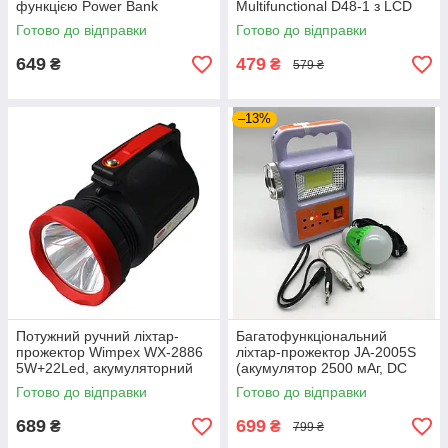
функцією Power Bank
Multifunctional D48-1 з LCD
дисплеєм, кишеньковий
Готово до відправки
Готово до відправки
брелок-ліхтар USB-C (11
режимів)
649
479
₴
₴
579 ₴
–13%
Потужний ручний ліхтар-
Багатофункціональний
прожектор Wimpex WX-2886
ліхтар-прожектор JA-2005S
5W+22Led, акумуляторний
(акумулятор 2500 мАг, DC
кемпінговий ліхтарик із
5V) з виносною сонячною
Готово до відправки
Готово до відправки
функцією Powerbank та ЗУ
панеллю та LED-лампою
220В
689
699
₴
₴
799 ₴