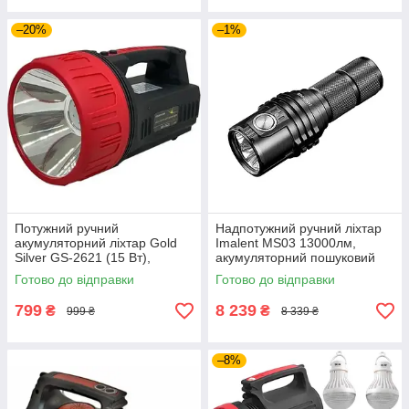
–20%
–1%
Потужний ручний
Надпотужний ручний ліхтар
акумуляторний ліхтар Gold
Imalent MS03 13000лм,
Silver GS-2621 (15 Вт),
акумуляторний пошуковий
універсальний
ліхтарик
Готово до відправки
Готово до відправки
освітлювальний прилад
799
8 239
₴
₴
999 ₴
8 339 ₴
–8%