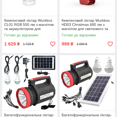
Кемпінговий ліхтар Wurkkos
Кемпінговий ліхтар Wurkkos
CL01 RGB 550 лм з магнітом
HD03 Christmas 680 лм з
та акумулятором для
магнітом для святкового та
яскравого освітлення вашого
надійного освітлення у
Готово до відправки
Готово до відправки
табору вночі
походах вночі
1 629
999
₴
₴
1 729 ₴
1 099 ₴
Багатофункціональна ліхтар-
Багатофункціональна ліхтар-