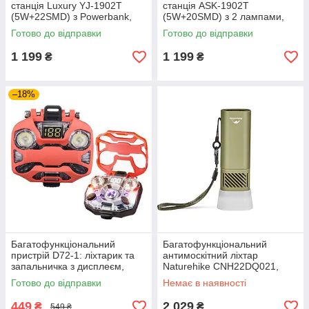
станція Luxury YJ-1902T
станція ASK-1902T
(5W+22SMD) з Powerbank,
(5W+20SMD) з 2 лампами,
сонячною панеллю та 2
Powerbank, сонячною
Готово до відправки
Готово до відправки
лампами
панеллю та мережевим ЗУ
1 199
1 199
₴
₴
–18%
Багатофункціональний
Багатофункціональний
пристрій D72-1: ліхтарик та
антимоскітний ліхтар
запальничка з дисплеєм,
Naturehike CNH22DQ021,
Type-C зарядкою та 7
кемпінгова акумуляторна
Готово до відправки
Немає в наявності
режимами роботи
LED-лампа із пасткою для
комах, колір
449
2 029
₴
₴
549 ₴