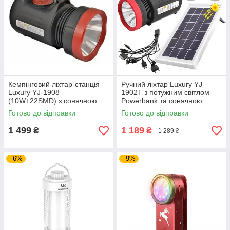
Кемпінговий ліхтар-станція
Ручний ліхтар Luxury YJ-
Luxury YJ-1908
1902T з потужним світлом
(10W+22SMD) з сонячною
Powerbank та сонячною
панеллю, MP3-плеєром, FM-
панеллю для автономного
Готово до відправки
Готово до відправки
радіо та Power Bank
освітлення та зарядки
1 499
1 189
₴
₴
1 289 ₴
–6%
–9%