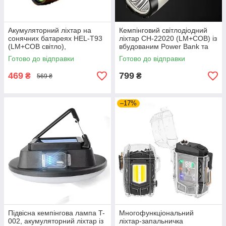
Акумуляторний ліхтар на
Кемпінговий світлодіодний
сонячних батареях HEL-T93
ліхтар CH-22020 (LM+COB) із
(LM+COB світло),
вбудованим Power Bank та
кемпінговий переносний
плавним регулюванням,
Готово до відправки
Готово до відправки
ліхтар-павербанк
зарядка Type-C, 2 режими
469
799
₴
₴
569 ₴
–17%
Підвісна кемпінгова лампа T-
Многофункціональний
002, акумуляторний ліхтар із
ліхтар-запальничка