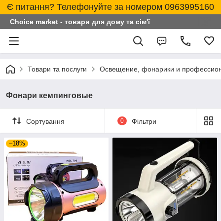
Є питання? Телефонуйте за номером 0963995160
Choice market - товари для дому та сім'ї
Товари та послуги
Освещение, фонарики и профессио
Фонари кемпинговые
Сортування
0
Фільтри
–18%