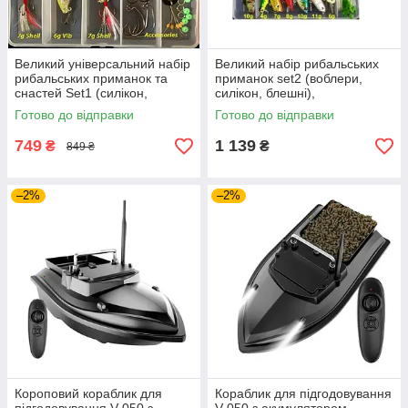
Великий універсальний набір
Великий набір рибальських
рибальських приманок та
приманок set2 (воблери,
снастей Set1 (силікон,
силікон, блешні),
воблери, блешні) у зручному
універсальний комплект
Готово до відправки
Готово до відправки
пластиковому кейсі
снастей у зручному
пластиковому кейсі
749
1 139
₴
₴
849 ₴
–2%
–2%
Короповий кораблик для
Кораблик для підгодовування