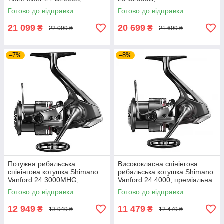
преміальна безінерційна
високотехнологічна японська
Готово до відправки
Готово до відправки
котушка для спінінга
безінерційна котушка
21 099
20 699
₴
₴
22 099 ₴
21 699 ₴
–7%
–8%
Потужна рибальська
Висококласна спінінгова
спінінгова котушка Shimano
рибальська котушка Shimano
Vanford 24 3000MHG,
Vanford 24 4000, преміальна
полегшена безінерційна
безінерційна котушка для
Готово до відправки
Готово до відправки
котушка для риболовлі
риболовлі
12 949
11 479
₴
₴
13 949 ₴
12 479 ₴