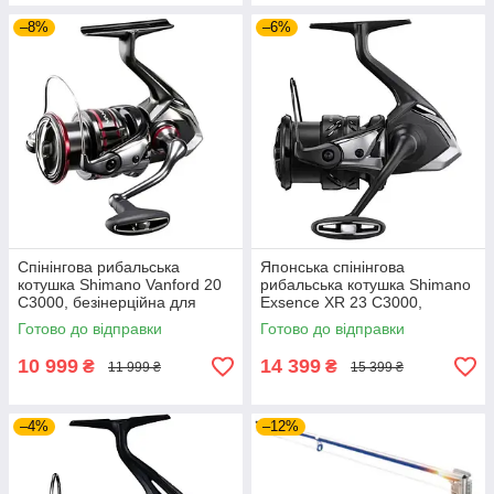
–8%
–6%
Спінінгова рибальська
Японська спінінгова
котушка Shimano Vanford 20
рибальська котушка Shimano
C3000, безінерційна для
Exsence XR 23 C3000,
риболовлі
професійна безінерційна
Готово до відправки
Готово до відправки
котушка преміум-класу
10 999
14 399
₴
₴
11 999 ₴
15 399 ₴
–4%
–12%