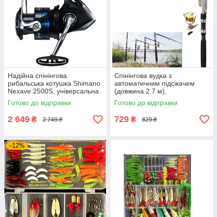
Надійна спінінгова
Спінінгова вудка з
рибальська котушка Shimano
автоматичним підсікачем
Nexave 2500S, універсальна
(довжина 2.7 м),
безінерційна котушка для
самопідсікаюче телескопічне
Готово до відправки
Готово до відправки
риболовлі
вудилище для риболовлі
2 649
729
₴
₴
2 749 ₴
829 ₴
–12%