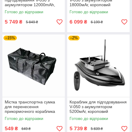
підгодовування V-050 з
V-050 з акумулятором
акумулятором 12000mAh,
18000мАг, короповий
двомоторний радіокерований
прикормочний човен, чорний
Готово до відправки
Готово до відправки
прикормочний човен, чорний
5 749
6 099
₴
₴
5 849 ₴
6 199 ₴
–15%
–2%
Містка транспортна сумка
Кораблик для підгодовування
для перенесення
V-050 з акумулятором
прикормочного кораблика
5200мАг, короповий
Flytec V-050, водостійкий
прикормочний човен, чорний
Готово до відправки
Готово до відправки
захисний чохол, чорний
549
5 739
₴
₴
649 ₴
5 839 ₴