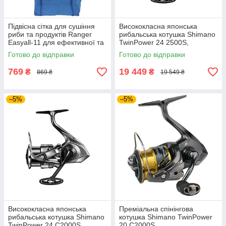
Підвісна сітка для сушіння
Висококласна японська
риби та продуктів Ranger
рибальська котушка Shimano
Easyall-11 для ефективної та
TwinPower 24 2500S,
швидкої сушки їжі у походах
преміальна безінерційна
Готово до відправки
Готово до відправки
вдень
котушка для спінінга
769
19 449
₴
₴
869 ₴
19 549 ₴
–5%
–5%
Висококласна японська
Преміальна спінінгова
рибальська котушка Shimano
котушка Shimano TwinPower
TwinPower 24 C2000S,
20 C2000S,