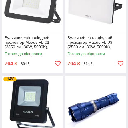
Вуличний світлодіодний
Вуличний світлодіодний
прожектор Maxus FL-01
прожектор Maxus FL-03
(2850 лм, 30W, 5000K),
(2550 лм, 30W, 5000K),
вологозахищений LED ліхтар
вологозахищений навісний
Готово до відправки
Готово до відправки
IP65, чорний
LED світильник IP65
764
764
₴
₴
864 ₴
864 ₴
–14%