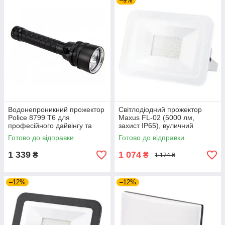
–9%
Водонепроникний прожектор
Світлодіодний прожектор
Police 8799 T6 для
Maxus FL-02 (5000 лм,
професійного дайвінгу та
захист IP65), вуличний
освітлення під товщею води
енергоефективний LED-
Готово до відправки
Готово до відправки
під час плавання
ліхтар (50W, 5000K), білий
1 339
1 074
₴
₴
1 174 ₴
–12%
–12%