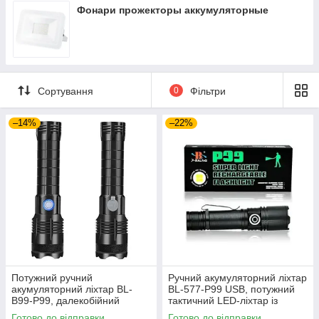
Фонари прожекторы аккумуляторные
Сортування
0
Фільтри
–14%
–22%
Потужний ручний
Ручний акумуляторний ліхтар
акумуляторний ліхтар BL-
BL-577-P99 USB, потужний
B99-P99, далекобійний
тактичний LED-ліхтар із
металевий ліхтарик із
фокусуванням променя, 5
Готово до відправки
Готово до відправки