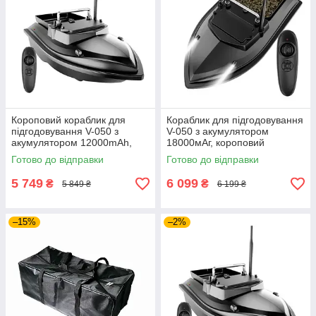
Короповий кораблик для
Кораблик для підгодовування
підгодовування V-050 з
V-050 з акумулятором
акумулятором 12000mAh,
18000мАг, короповий
двомоторний радіокерований
прикормочний човен, чорний
Готово до відправки
Готово до відправки
прикормочний човен, чорний
5 749
6 099
₴
₴
5 849 ₴
6 199 ₴
–15%
–2%