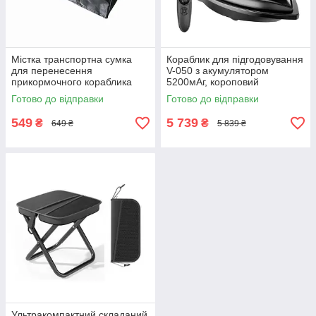
Містка транспортна сумка
Кораблик для підгодовування
для перенесення
V-050 з акумулятором
прикормочного кораблика
5200мАг, короповий
Flytec V-050, водостійкий
прикормочний човен, чорний
Готово до відправки
Готово до відправки
захисний чохол, чорний
549
5 739
₴
₴
649 ₴
5 839 ₴
Ультракомпактний складаний