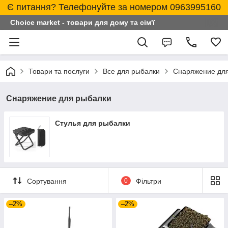
Є питання? Телефонуйте за номером 0963995160
Choice market - товари для дому та сім'ї
Товари та послуги
Все для рыбалки
Снаряжение дл
Снаряжение для рыбалки
Стулья для рыбалки
Сортування
0
Фільтри
–2%
–2%