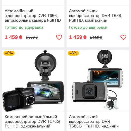
Автомобільний
Автомобільний
відеореєстратор DVR T666,
відеореєстратор DVR T638
автомобільна камера Full HD
Full HD, компактний
автореєстратор з дисплеєм
Готово до відправки
Готово до відправки
та датчиком удару
1 459
1 459
₴
₴
1 559 ₴
1 559 ₴
–6%
–6%
Компактний автомобільний
Автомобільний
відеореєстратор DVR T176G
відеореєстратор DVR-
Full HD, одноканальний
T686G+ Full HD, надійний
автореєстратор з великим
двокамерний реєстратор для