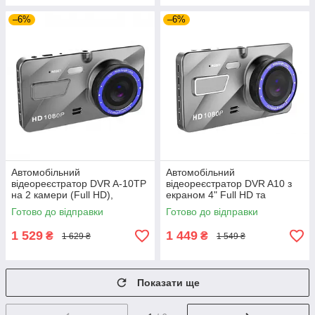
–6%
–6%
Автомобільний
Автомобільний
відеореєстратор DVR A-10TP
відеореєстратор DVR A10 з
на 2 камери (Full HD),
екраном 4" Full HD та
двоканальний
виносною камерою заднього
Готово до відправки
Готово до відправки
автореєстратор із великим
огляду
кутом огляду
1 529
1 449
₴
₴
1 629 ₴
1 549 ₴
Показати ще