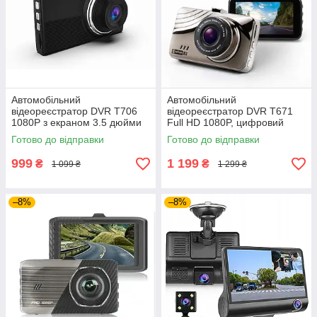
Автомобільний
Автомобільний
відеореєстратор DVR T706
відеореєстратор DVR T671
1080P з екраном 3.5 дюйми
Full HD 1080P, цифровий
та додатковою камерою
автореєстратор з великим
Готово до відправки
Готово до відправки
заднього огляду (2 камери)
дисплеєм та кутом огляду
999
1 199
₴
₴
1 099 ₴
1 299 ₴
–8%
–8%