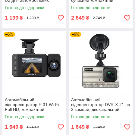
U2 для автомобільних
сучасний компактний
магнітол на Android,
автореєстратор високої
Готово до відправки
Готово до відправки
автомобільна відеокамера
чіткості з великим кутом
огляду
1 199
2 649
₴
₴
1 299 ₴
2 749 ₴
–6%
–6%
Автомобільний
Автомобільний
відеореєстратор F-31 Wi-Fi
відеореєстратор DVR-X-21 на
Full HD, компактний
2 камери, двоканальний
двокамерний автореєстратор
автомобільний реєстратор з
Готово до відправки
Готово до відправки
із керуванням зі смартфона
дисплеєм, AHD 2K
1 649
1 649
₴
₴
1 749 ₴
1 749 ₴