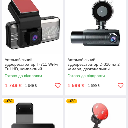
Автомобільний
Автомобільний
відеореєстратор Т-711 Wi-Fi
відеореєстратор D-310 на 2
Full HD, компактний
камери, двоканальний
двокамерний автореєстратор
автомобільний реєстратор з
Готово до відправки
Готово до відправки
із керуванням через
Wi-Fi Full HD
смартфон
1 749
1 599
₴
₴
1 849 ₴
1 699 ₴
–6%
–6%