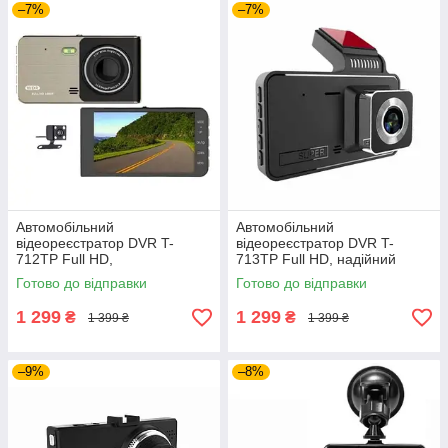
–7%
–7%
Автомобільний
Автомобільний
відеореєстратор DVR T-
відеореєстратор DVR T-
712TP Full HD,
713TP Full HD, надійний
автореєстратор на 2 камери
двокамерний автореєстратор
Готово до відправки
Готово до відправки
заднього виду
із функцією нічної зйомки
1 299
1 299
₴
₴
1 399 ₴
1 399 ₴
–9%
–8%