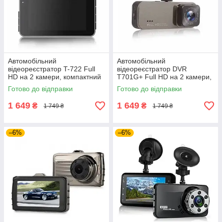
Автомобільний
Автомобільний
відеореєстратор T-722 Full
відеореєстратор DVR
HD на 2 камери, компактний
T701G+ Full HD на 2 камери,
двоканальний автомобільний
двоканальний автомобільний
Готово до відправки
Готово до відправки
реєстратор з Wi-Fi модулем
реєстратор із виносною
камерою заднього
1 649
1 649
₴
₴
1 749 ₴
1 749 ₴
–6%
–6%