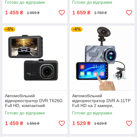
Готово до відправки
Готово до відправки
кутом огляду
авто з нічною зйомкою
1 459
1 659
₴
₴
1 559 ₴
1 759 ₴
–6%
–6%
Автомобільний
Автомобільний
відеореєстратор DVR T626G
відеореєстратор DVR A-11TP
Full HD, компактний
Full HD на 2 камери,
автомобільний реєстратор в
двоканальний автомобільний
Готово до відправки
Готово до відправки
металевому корпусі з
реєстратор із виносною
датчиком удару
камерою
1 459
1 529
₴
₴
1 559 ₴
1 629 ₴