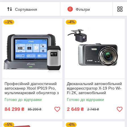
Сортування
0
Фільтри
–1%
–4%
Професійний діагностичний
Двоканальний автомобільний
автосканер Xtool IP919 Pro,
відеореєстратор X-19 Pro Wi-
мультимарковий обнулятор з
Fi 2K, автомобільний
підтримкою ECU Coding та
реєстратор високої чіткості на
Готово до відправки
Готово до відправки
IMMO
2 камери
84 299
2 649
₴
₴
85 299 ₴
2 749 ₴
–5%
–6%