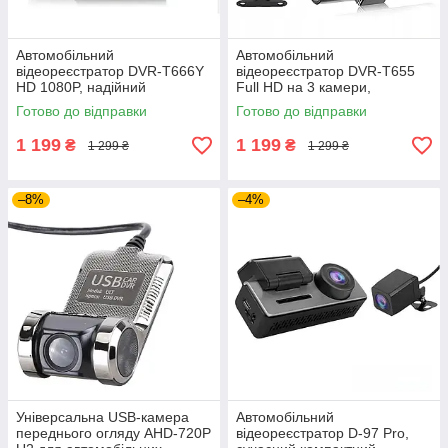
Автомобільний
Автомобільний
відеореєстратор DVR-T666Y
відеореєстратор DVR-T655
HD 1080P, надійний
Full HD на 3 камери,
компактний автореєстратор
трьохканальний
Готово до відправки
Готово до відправки
на 1 камеру з широким кутом
автомобільний реєстратор із
огляду
салонною та задньою
1 199
1 199
₴
₴
1 299 ₴
1 299 ₴
–8%
–4%
Універсальна USB-камера
Автомобільний
переднього огляду AHD-720P
відеореєстратор D-97 Pro,