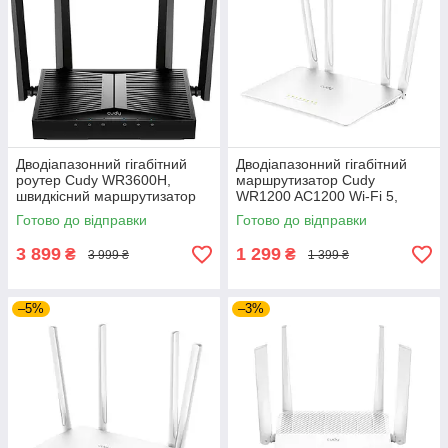
Дводіапазонний гігабітний
Дводіапазонний гігабітний
роутер Cudy WR3600H,
маршрутизатор Cudy
швидкісний маршрутизатор
WR1200 AC1200 Wi-Fi 5,
новітнього стандарту Wi-Fi 7
бездротовий домашній
Готово до відправки
Готово до відправки
роутер
3 899
1 299
₴
₴
3 999 ₴
1 399 ₴
–5%
–3%