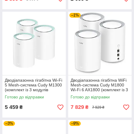
–1%
Дводіапазонна гігабітна Wi-Fi
Дводіапазонна гігабітна WiFi
5 Mesh-система Cudy M1300
Mesh-система Cudy M1800
(комплект із 3 модулів
Wi-Fi 6 AX1800 (комплект із 3
AC1200), домашня
шт.), бездротова домашня
Готово до відправки
Готово до відправки
бездротова Mesh-мережа
коміркова мережа
5 459
7 829
₴
₴
7 929 ₴
–3%
–9%