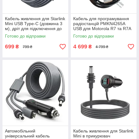
Кабель живлення для Starlink
Кабель для програмування
Mini USB Type-C (довжина 3
радіостанцій PMKN4265A
м), дріт для підключення до
USB для Motorola R7 та R7A
павербанка
(довжина 1 м), шина-
Готово до відправки
Готово до відправки
програматор, чорний
699
4 699
₴
₴
799 ₴
4 799 ₴
Автомобільний
Кабель живлення для Starlink
універсальний кабель
Mini в прикурювач