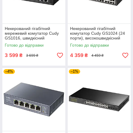
Некерований гігабітний
Некерований гігабітний
мережевий комутатор Cudy
комутатор Cudy GS1024 (24
GS1016, швидкісний
порти), високошвидкісний
комутатор свитч на 16 портів
стійковий мережевий світч
Готово до відправки
Готово до відправки
для офісу та дому
3 599
4 359
₴
₴
3 699 ₴
4 459 ₴
–4%
–1%