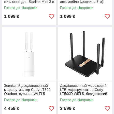
живлення для Starlink Mini 3 в
автомобіля (довжина 3 м),
1 (Type-C / DC / прикурювач),
автомобільний шнур
Готово до відправки
Готово до відправки
силіконовий дріт 5 метрів
живлення старлінк
1 099
1 099
₴
₴
Зовнішній дводіапазонний
Дводіапазонний мережевий
маршрутизатор Cudy LT500
LTE-маршрутизатор Cudy
Outdoor, вулична Wi-Fi 5
LT500D WiFi 5, бездротовий
Mesh система та 4G LTE
4G CAT4 AC1200 Mesh-
Готово до відправки
Готово до відправки
роутер (CAT4)
роутер із SIM-слотом
4 459
3 599
₴
₴