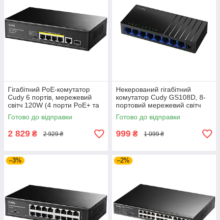
Гігабітний PoE-комутатор
Некерований гігабітний
Cudy 6 портів, мережевий
комутатор Cudy GS108D, 8-
світч 120W (4 порти PoE+ та
портовий мережевий світч
SFP-слот)
для дому та офісу, чорний
Готово до відправки
Готово до відправки
2 829
999
₴
₴
2 929 ₴
1 099 ₴
–3%
–2%