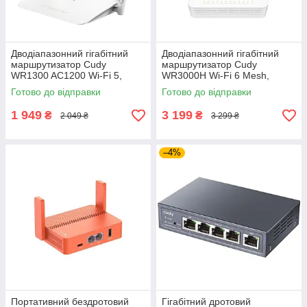
Дводіапазонний гігабітний
Дводіапазонний гігабітний
маршрутизатор Cudy
маршрутизатор Cudy
WR1300 AC1200 Wi-Fi 5,
WR3000H Wi-Fi 6 Mesh,
бездротовий Mesh роутер
швидкісний бездротовий
Готово до відправки
Готово до відправки
роутер з портом 2.5G
1 949
3 199
₴
₴
2 049 ₴
3 299 ₴
–4%
Портативний бездротовий
Гігабітний дротовий