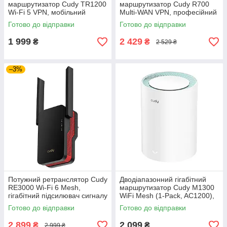
маршрутизатор Cudy TR1200
маршрутизатор Cudy R700
Wi-Fi 5 VPN, мобільний
Multi-WAN VPN, професійний
бізнес-роутер, помаранчевий
VPN-роутер для бізнесу
Готово до відправки
Готово до відправки
1 999
2 429
₴
₴
2 529 ₴
–3%
Потужний ретранслятор Cudy
Дводіапазонний гігабітний
RE3000 Wi-Fi 6 Mesh,
маршрутизатор Cudy M1300
гігабітний підсилювач сигналу
WiFi Mesh (1-Pack, AC1200),
бездротова коміркова Wi-Fi
Готово до відправки
Готово до відправки
система
2 899
2 099
₴
₴
2 999 ₴