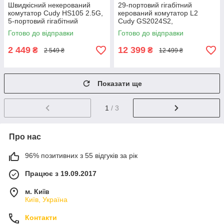
Швидкісний некерований
29-портовий гігабітний
комутатор Cudy HS105 2.5G,
керований комутатор L2
5-портовий гігабітний
Cudy GS2024S2,
мережевий світч
професійний мережевий
Готово до відправки
Готово до відправки
світч для бізнесу
2 449
12 399
₴
₴
2 549 ₴
12 499 ₴
Показати ще
1
/ 3
Про нас
96% позитивних з 55 відгуків за рік
Працює з 19.09.2017
м. Київ
Київ, Україна
Контакти