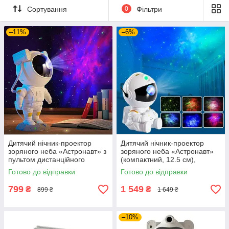
Сортування
0
Фільтри
–11%
–6%
Дитячий нічник-проектор
Дитячий нічник-проектор
зоряного неба «Астронавт» з
зоряного неба «Астронавт»
пультом дистанційного
(компактний, 12.5 см),
керування (8 режимів
лазерний LED світильник з
Готово до відправки
Готово до відправки
світіння), лазерний проектор
пультом та 8 режимами
свічення
799
1 549
₴
₴
899 ₴
1 649 ₴
–10%