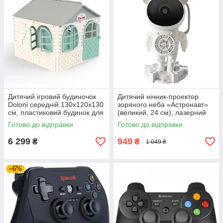
Дитячий ігровий будиночок
Дитячий нічник-проектор
Doloni середній 130х120х130
зоряного неба «Астронавт»
см, пластиковий будинок для
(великий, 24 см), лазерний
дітей, сіро-бірюзовий
LED світильник з пультом та
Готово до відправки
Готово до відправки
Bluetooth колонкою, білий
6 299
949
₴
₴
1 049 ₴
–6%