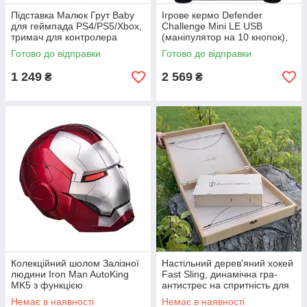
Підставка Малюк Грут Baby
Ігрове кермо Defender
для геймпада PS4/PS5/Xbox,
Challenge Mini LE USB
тримач для контролера
(маніпулятор на 10 кнопок),
компактне провідне кермо з
Готово до відправки
Готово до відправки
педалями для ПК та ігор
1 249
2 569
₴
₴
Колекційний шолом Залізної
Настільний дерев'яний хокей
людини Iron Man AutoKing
Fast Sling, динамічна гра-
MK5 з функцією
антистрес на спритність для
автоматичного відкриття та
дітей та дорослих
Немає в наявності
Немає в наявності