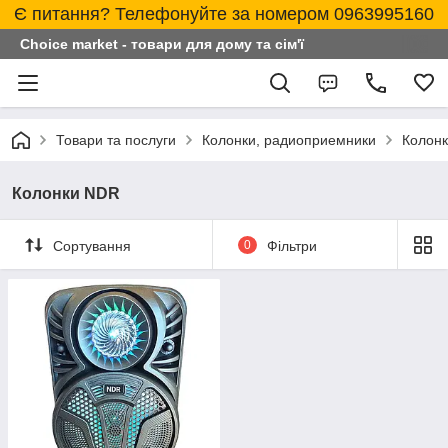
Є питання? Телефонуйте за номером 0963995160
Choice market - товари для дому та сім'ї
Товари та послуги
Колонки, радиоприемники
Колон
Колонки NDR
Сортування
0
Фільтри