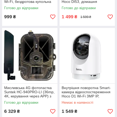
Wi-Fi, бездротова купольна
Hoco DI53, домашня
камера «риб'яче око» з
поворотна смарт-камера
Готово до відправки
Готово до відправки
оглядом 360 градусів, біла
безпеки, біла
999
1 499
₴
₴
1 599 ₴
Мисливська 4G фотопастка
Внутрішня поворотна Smart-
Suntek HC-940PRO-LI (36mp,
камера відеоспостереження
4K, керування через APP) з
Hoco D1 Wi-Fi 3MP IP,
літієвим акумулятором
бездротова домашня IP-
Готово до відправки
Немає в наявності
10000mAh, лісова камера
камера, біла
6 329
1 549
₴
₴