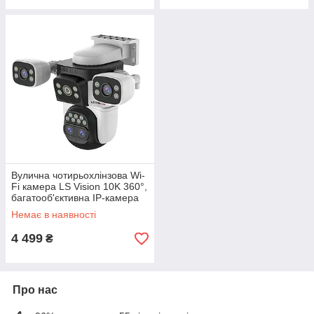
Вулична чотирьохлінзова Wi-
Fi камера LS Vision 10K 360°,
багатооб'єктивна IP-камера
відеоспостереження з
Немає в наявності
автотрекінгом, біла
4 499
₴
Про нас