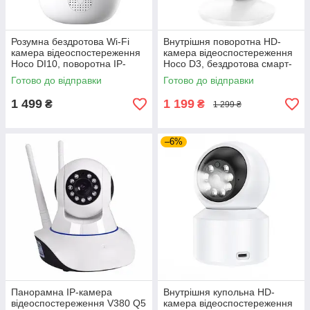
Розумна бездротова Wi-Fi
Внутрішня поворотна HD-
камера відеоспостереження
камера відеоспостереження
Hoco DI10, поворотна IP-
Hoco D3, бездротова смарт-
камера з датчиком руху та
IP-камера з Wi-Fi, біла
Готово до відправки
Готово до відправки
нічним баченням
1 499
1 199
₴
₴
1 299 ₴
–6%
Панорамна IP-камера
Внутрішня купольна HD-
відеоспостереження V380 Q5
камера відеоспостереження