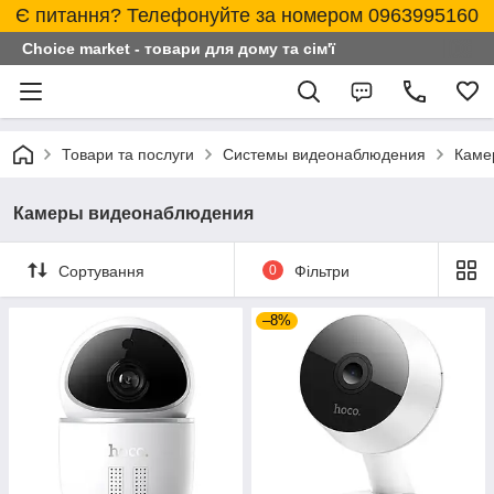
Є питання? Телефонуйте за номером 0963995160
Choice market - товари для дому та сім'ї
Товари та послуги
Системы видеонаблюдения
Каме
Камеры видеонаблюдения
Сортування
0
Фільтри
–8%