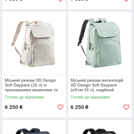
Міський рюкзак XD Design
Міський рюкзак-антизлодій
Soft Daypack (16 л) із
XD Design Soft Daypack
прихованими кишенями та
(об'єм 16 л), надійний
захистом від крадіжок і
захисний рюкзак із захистом
Готово до відправки
Готово до відправки
порізів, сірий
від порізів та крадіжок,
6 250
6 250
₴
₴