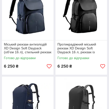
Міський рюкзак-антизлодій
Протикрадіжний міський
XD Design Soft Daypack
рюкзак XD Design Soft
(об'єм 16 л), стильний рюкзак
Daypack 16 л, рюкзак із
із захистом від крадіжок та
захистом від порізів, чорний
Готово до відправки
Готово до відправки
порізів, синій
6 250
6 250
₴
₴