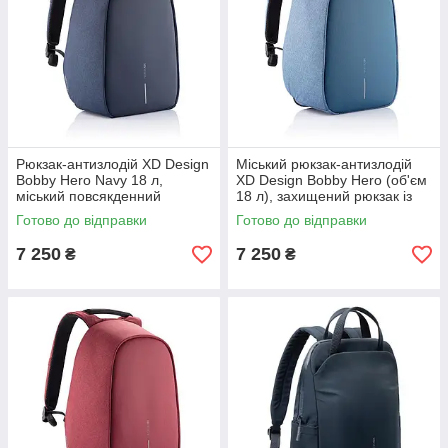
Рюкзак-антизлодій XD Design
Міський рюкзак-антизлодій
Bobby Hero Navy 18 л,
XD Design Bobby Hero (об'єм
міський повсякденний
18 л), захищений рюкзак із
наплічник із захистом від
захистом від порізів та
Готово до відправки
Готово до відправки
крадіжок, синій
крадіжок, блакитний
7 250
7 250
₴
₴