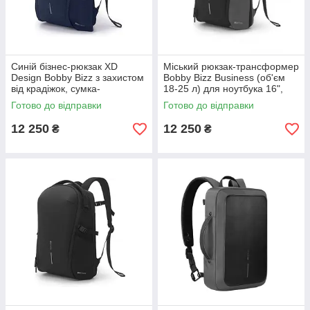
Синій бізнес-рюкзак XD
Міський рюкзак-трансформер
Design Bobby Bizz з захистом
Bobby Bizz Business (об'єм
від крадіжок, сумка-
18-25 л) для ноутбука 16",
трансформер для ноутбука
захист від порізів та крадіжок,
Готово до відправки
Готово до відправки
сірий
12 250
12 250
₴
₴