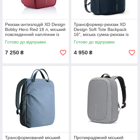
Рюкзак-антизлодій XD Design
Трансформер-рюкзак XD
Bobby Hero Red 18 л, міський
Design Soft Tote Backpack
повсякденний наплічник із
16", міська сумка-рюкзак із
захистом від крадіжок,
захистом від крадіжок
Готово до відправки
Готово до відправки
червоний
7 250
4 950
₴
₴
Трансформований міський
Протикрадіжний міський