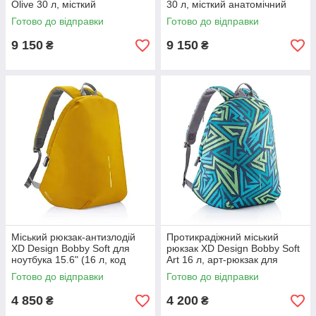
Olive 30 л, місткий
30 л, місткий анатомічний
анатомічний наплічник,
наплічник, синій (P705.915)
Готово до відправки
Готово до відправки
оливковий (P705.917)
9 150
9 150
₴
₴
Міський рюкзак-антизлодій
Протикрадіжний міський
XD Design Bobby Soft для
рюкзак XD Design Bobby Soft
ноутбука 15.6" (16 л, код
Art 16 л, арт-рюкзак для
P705.798), надійний
ноутбука 15.6"
Готово до відправки
Готово до відправки
захисний рюкзак, жовтий
4 850
4 200
₴
₴