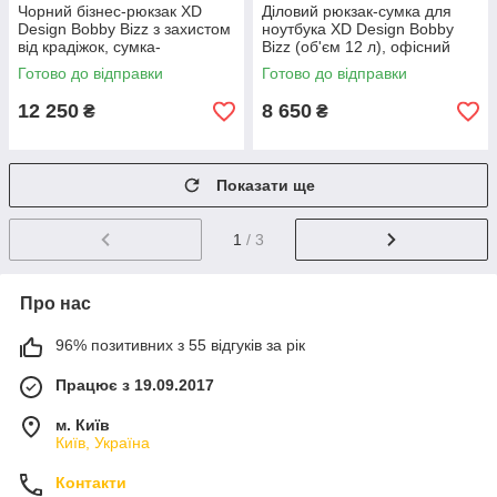
Чорний бізнес-рюкзак XD
Діловий рюкзак-сумка для
Design Bobby Bizz з захистом
ноутбука XD Design Bobby
від крадіжок, сумка-
Bizz (об'єм 12 л), офісний
трансформер для ноутбука
трансформер із захистом від
Готово до відправки
Готово до відправки
крадіжок, колір сірий
12 250
8 650
₴
₴
Показати ще
1
/ 3
Про нас
96% позитивних з 55 відгуків за рік
Працює з 19.09.2017
м. Київ
Київ, Україна
Контакти