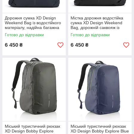
Дорожня сумка XD Design
Містка дорожня водостійка
Weekend Bag із водостійкого
сумка XD Design Weekend
матеріалу, надійна багажна
Bag, дорожній саквояж із
сумка, синій колір
захистом від вологи, чорний
Готово до відправки
Готово до відправки
6 450
6 450
₴
₴
Міський туристичний рюкзак
Міський туристичний рюкзак
XD Design Bobby Explore
XD Design Bobby Explore Blue