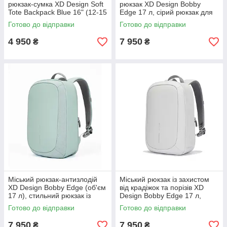
рюкзак-сумка XD Design Soft
рюкзак XD Design Bobby
Tote Backpack Blue 16" (12-15
Edge 17 л, сірий рюкзак для
л), вологозахисний рюкзак,
ноутбука із захистом від
Готово до відправки
Готово до відправки
блакитний
порізів
4 950
7 950
₴
₴
Міський рюкзак-антизлодій
Міський рюкзак із захистом
XD Design Bobby Edge (об'єм
від крадіжок та порізів XD
17 л), стильний рюкзак із
Design Bobby Edge 17 л,
захистом від крадіжок, порізів
тонкий вологозахисний
Готово до відправки
Готово до відправки
та
наплічник, світло-сірий
7 950
7 950
₴
₴