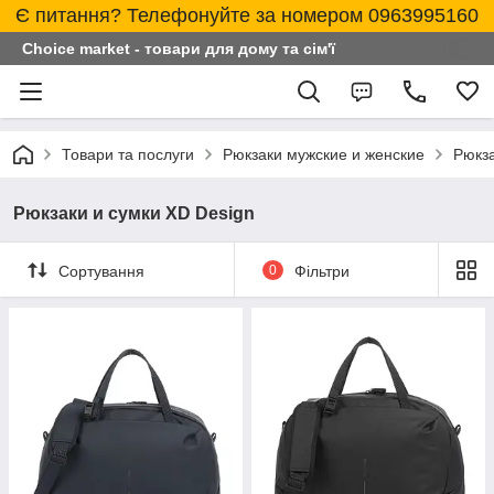
Є питання? Телефонуйте за номером 0963995160
Choice market - товари для дому та сім'ї
Товари та послуги
Рюкзаки мужские и женские
Рюкза
Рюкзаки и сумки XD Design
Сортування
0
Фільтри