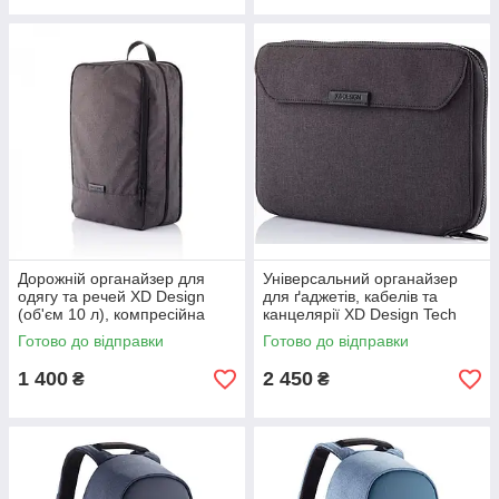
Дорожній органайзер для
Універсальний органайзер
одягу та речей XD Design
для ґаджетів, кабелів та
(об'єм 10 л), компресійна
канцелярії XD Design Tech
сумка-несесер для
Pouch (1.5 л), дорожній
Готово до відправки
Готово до відправки
подорожей, чорний
несесер, чорний
1 400
2 450
₴
₴