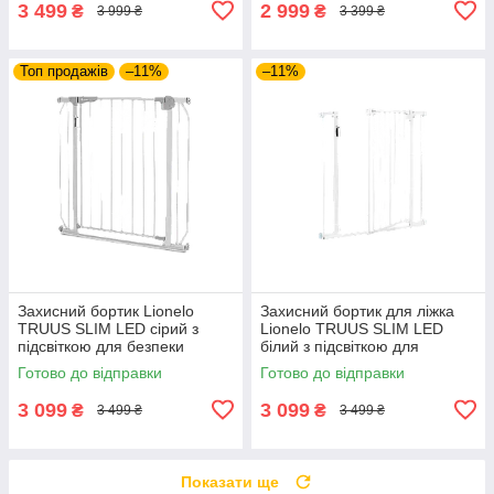
3 499
2 999
₴
₴
3 999 ₴
3 399 ₴
Топ продажів
–11%
–11%
Захисний бортик Lionelo
Захисний бортик для ліжка
TRUUS SLIM LED сірий з
Lionelo TRUUS SLIM LED
підсвіткою для безпеки
білий з підсвіткою для
дитини та контролю вночі у
безпечного сну та захисту
Готово до відправки
Готово до відправки
дитячій кімнаті
дитини вночі вдома
3 099
3 099
₴
₴
3 499 ₴
3 499 ₴
Показати ще