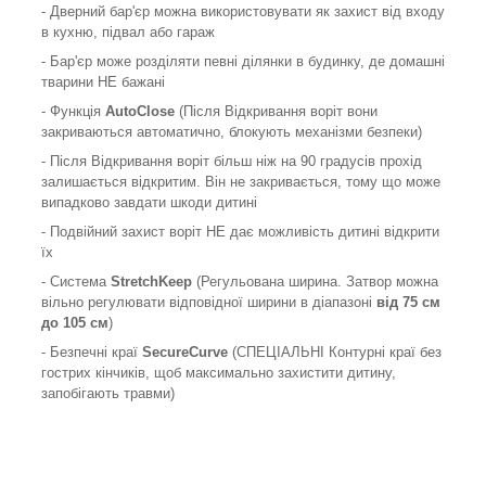
- Дверний бар'єр можна використовувати як захист від входу
в кухню, підвал або гараж
- Бар'єр може розділяти певні ділянки в будинку, де домашні
тварини НЕ бажані
- Функція
AutoClose
(Після Відкривання воріт вони
закриваються автоматично, блокують механізми безпеки)
- Після Відкривання воріт більш ніж на 90 градусів прохід
залишається відкритим. Він не закривається, тому що може
випадково завдати шкоди дитині
- Подвійний захист воріт НЕ дає можливість дитині відкрити
їх
- Система
StretchKeep
(Регульована ширина. Затвор можна
вільно регулювати відповідної ширини в діапазоні
від 75 см
до 105 см
)
- Безпечні краї
SecureCurve
(СПЕЦІАЛЬНІ Контурні краї без
гострих кінчиків, щоб максимально захистити дитину,
запобігають травми)