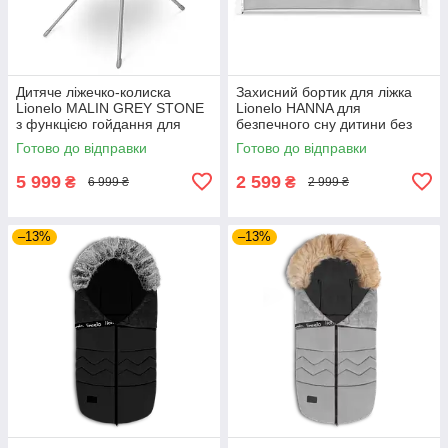
Дитяче ліжечко-колиска
Захисний бортик для ліжка
Lionelo MALIN GREY STONE
Lionelo HANNA для
з функцією гойдання для
безпечного сну дитини без
затишного сну вашої дитини з
ризику падіння під час
Готово до відправки
Готово до відправки
народження
відпочинку у ліжечку
5 999
2 599
₴
₴
6 999 ₴
2 999 ₴
–13%
–13%