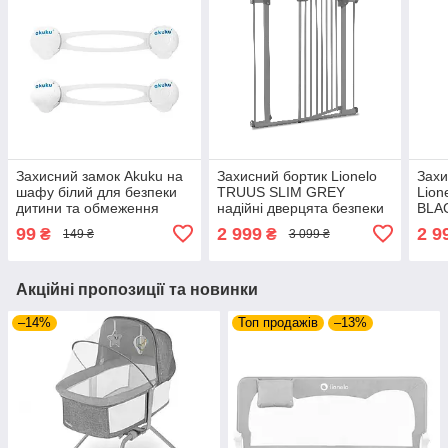
Захисний замок Akuku на
Захисний бортик Lionelo
Захи
шафу білий для безпеки
TRUUS SLIM GREY
Lion
дитини та обмеження
надійні дверцята безпеки
BLA
доступу до небезпечних
для дітей для обмеження
для 
99
2 999
2 9
₴
₴
149 ₴
3 099 ₴
предметів у домі
доступу до небезпечних
ліжку
місць дому
Акційні пропозиції та новинки
–14%
Топ продажів
–13%