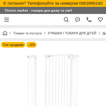
Є питання? Телефонуйте за номером 0963995160
Choice market - товари для дому та сім'ї
Товари та послуги
ІГРАШКИ І ТОВАРИ ДЛЯ ДІТЕЙ
Ди
Топ продажів
–3%