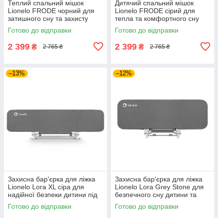
Теплий спальний мішок
Дитячий спальний мішок
Lionelo FRODE чорний для
Lionelo FRODE сірий для
затишного сну та захисту
тепла та комфортного сну
дитини від холоду у ліжечку
дитини під час прогулянок у
Готово до відправки
Готово до відправки
вночі вдома
колясці взимку
2 399
2 399
₴
₴
2 765 ₴
2 765 ₴
–13%
–12%
Захисна бар'єрка для ліжка
Захисна бар'єрка для ліжка
Lionelo Lora XL сіра для
Lionelo Lora Grey Stone для
надійної безпеки дитини під
безпечного сну дитини та
час сну без ризику падіння
захисту від падіння під час
Готово до відправки
Готово до відправки
вночі вдома
відпочинку