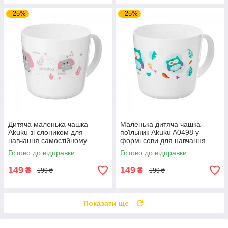
–25%
–25%
Дитяча маленька чашка
Маленька дитяча чашка-
Akuku зі слоником для
поїльник Akuku A0498 у
навчання самостійному
формі сови для навчання
питтю ергономічна та зручна
малюка самостійному питтю
Готово до відправки
Готово до відправки
для маленьких дитячих ручок
у зручному форматі
149
149
₴
₴
199 ₴
199 ₴
Показати ще