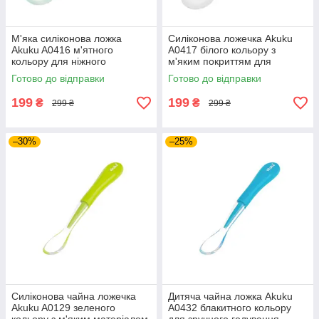
М'яка силіконова ложка
Силіконова ложечка Akuku
Akuku A0416 м'ятного
A0417 білого кольору з
кольору для ніжного
м'яким покриттям для
годування малюка без
безпечного годування
Готово до відправки
Готово до відправки
подразнення ясен під час їжі
малюка без подразнень
199
199
₴
₴
299 ₴
299 ₴
–30%
–25%
Силіконова чайна ложечка
Дитяча чайна ложка Akuku
Akuku A0129 зеленого
A0432 блакитного кольору