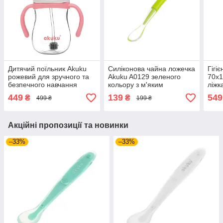
Дитячий поїльник Akuku
Силіконова чайна ложечка
Гігі
рожевий для зручного та
Akuku A0129 зеленого
70x1
безпечного навчання
кольору з м'яким
ліжк
малюка самостійному
матеріалом для
комф
449
139
549
₴
₴
499 ₴
199 ₴
питтю без проливання
безпечного годування
догл
рідини
вашої дитини
Акційні пропозиції та новинки
–33%
–33%