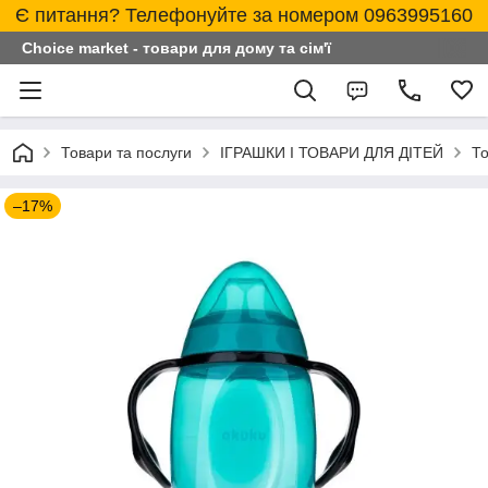
Є питання? Телефонуйте за номером 0963995160
Choice market - товари для дому та сім'ї
Товари та послуги
ІГРАШКИ І ТОВАРИ ДЛЯ ДІТЕЙ
То
–17%