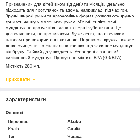
Призначений для дітей віком від дев'яти місяців. Ідеально
підходить для прогулянок та вдома, наприклад, під час гри.
Зручні широкі ручки та ергономічна форма дозволяють зручно
тримати чашку у маленьких руках. М'який силіконовий
мундштук не дратує ніжні ясна та перші зуби дитини. Це
дозволяє пити, не проливаючи. Дуже легка, що є великим
плюсом при використанні дитиною. Перевагою кружки також є
легке очищення та спеціальна кришка, що захищає мундштук
від бруду. Стійкий до ушкоджень. Усередині є запасний
силіконовий мундштук. Продукт не містить BPA (0% BPA).
Місткість 280 мл.
Приховати
Характеристики
Основні
Виробник
Akuku
Колір
Синій
Тип
Чашка