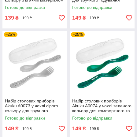
кольору з м'яким матеріалом
для зручного годування
для безпечного годування
малюка смачними стравами
Готово до відправки
Готово до відправки
вашої дитини
вдома вдень
139
149
₴
₴
199 ₴
199 ₴
–25%
–25%
Набір столових приборів
Набір столових приборів
Akuku A0073 у чохлі сірого
Akuku A0074 у чохлі зеленого
кольору для зручного
кольору для комфортного та
годування дитини вдома чи у
безпечного годування дитини
Готово до відправки
Готово до відправки
поїздках
вдома
149
149
₴
₴
199 ₴
199 ₴