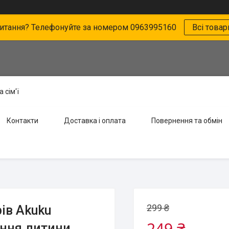
питання? Телефонуйте за номером 0963995160
Всі товар
 сім'ї
Контакти
Доставка і оплата
Повернення та обмін
299 ₴
ів Akuku
249 ₴
ання дитини