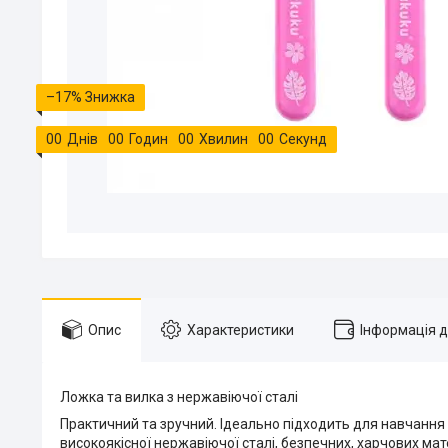
–17%
0
0
Днів
0
0
Годин
0
0
Хвилин
0
0
Секунд
Опис
Характеристики
Інформація 
Ложка та вилка з нержавіючої сталі
Практичний та зручний. Ідеально підходить для навчання 
високоякісної нержавіючої сталі, безпечних, харчових мате