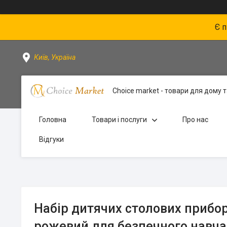
Є 
Київ, Україна
Choice market - товари для дому та
Головна
Товари і послуги
Про нас
Відгуки
Набір дитячих столових прибор
рожевий для безпечного навч