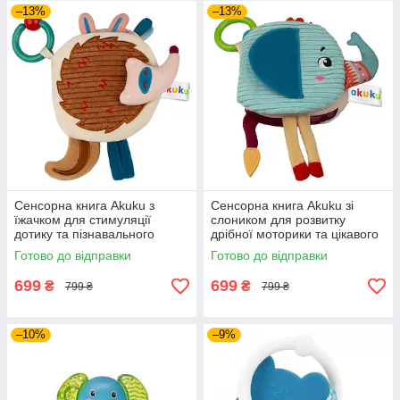
–13%
–13%
Сенсорна книга Akuku з
Сенсорна книга Akuku зі
їжачком для стимуляції
слоником для розвитку
дотику та пізнавального
дрібної моторики та цікавого
розвитку малюка через гру та
дозвілля дитини під час гри
Готово до відправки
Готово до відправки
тактильні відчуття
вдома вдень
699
699
₴
₴
799 ₴
799 ₴
–10%
–9%