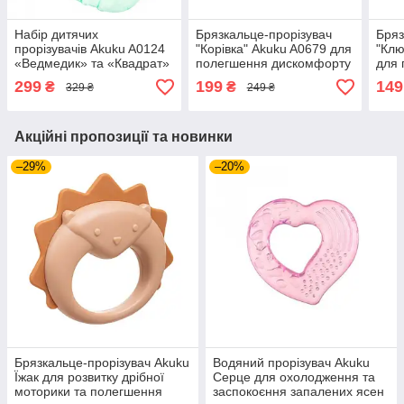
Набір дитячих
Брязкальце-прорізувач
Бряз
прорізувачів Akuku A0124
"Корівка" Akuku A0679 для
"Клю
«Ведмедик» та «Квадрат»
полегшення дискомфорту
для 
для полегшення
при рості зубів та розвитку
ясен
299
199
149
₴
₴
329 ₴
249 ₴
дискомфорту при рості
моторики малюка
перш
перших зубів
Акційні пропозиції та новинки
–29%
–20%
Брязкальце-прорізувач Akuku
Водяний прорізувач Akuku
Їжак для розвитку дрібної
Серце для охолодження та
моторики та полегшення
заспокоєння запалених ясен