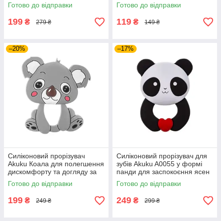
болю в яснах під час
дитини при рості перших
Готово до відправки
Готово до відправки
прорізування зубів
зубів вдень
199
119
₴
₴
279 ₴
149 ₴
–20%
–17%
Силіконовий прорізувач
Силіконовий прорізувач для
Akuku Коала для полегшення
зубів Akuku A0055 у формі
дискомфорту та догляду за
панди для заспокоєння ясен
яснами дитини при появі
малюка під час появи
Готово до відправки
Готово до відправки
перших зубчиків
перших зубів
199
249
₴
₴
249 ₴
299 ₴