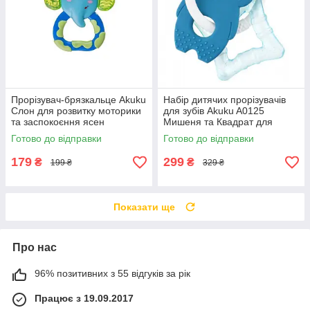
Прорізувач-брязкальце Akuku
Набір дитячих прорізувачів
Слон для розвитку моторики
для зубів Akuku A0125
та заспокоєння ясен
Мишеня та Квадрат для
немовляти під час активної
полегшення прорізування та
Готово до відправки
Готово до відправки
гри вдень
розвитку дитини
179
299
₴
₴
199 ₴
329 ₴
Показати ще
Про нас
96% позитивних з 55 відгуків за рік
Працює з 19.09.2017