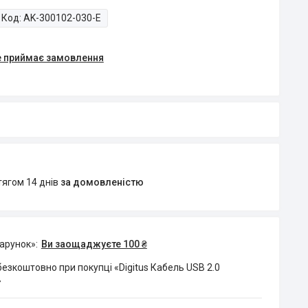
Код:
AK-300102-030-E
е приймає замовлення
тягом 14 днів
за домовленістю
дарунок»
Ви заощаджуєте 100 ₴
езкоштовно при покупці «Digitus Кабель USB 2.0
»