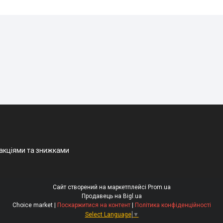
 акціями та знижками
Сайт створений на маркетплейсі
Prom.ua
Продавець на Bigl.ua
Choice market |
Поскаржитися на контент
|
Політика конфіденційності
Select Language
▼