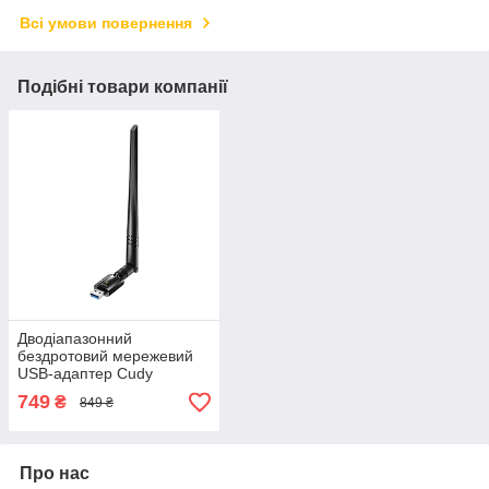
Всі умови повернення
Подібні товари компанії
Дводіапазонний
бездротовий мережевий
USB-адаптер Cudy
WU1400 WiFi 5,
749
₴
849 ₴
швидкісний Wi-Fi приймач
з інтерфейсом USB 3.0
Про нас