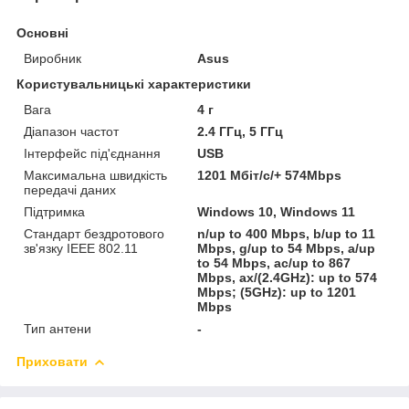
Основні
Виробник
Asus
Користувальницькі характеристики
Вага
4 г
Діапазон частот
2.4 ГГц, 5 ГГц
Інтерфейс під'єднання
USB
Максимальна швидкість
1201 Мбіт/с/+ 574Mbps
передачі даних
Підтримка
Windows 10, Windows 11
Стандарт бездротового
n/up to 400 Mbps, b/up to 11
зв'язку IEEE 802.11
Mbps, g/up to 54 Mbps, a/up
to 54 Mbps, ac/up to 867
Mbps, ax/(2.4GHz): up to 574
Mbps; (5GHz): up to 1201
Mbps
Тип антени
-
Приховати