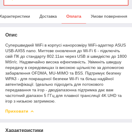
Характеристики
Доставка
Оплата
Умови повернення
Опис
Супершвидкий WiFi в корпусі нанорозміру WiFi-адаптер ASUS
USB-AX55 nano. Миттєве оновлення до Wi-Fi 6 - підключіть
свій ПК до стандарту 802.11ax через USB зі швидкістю до 1800
Мбіт/с. Надзвичайно висока ефективність. Увімкніть швидшу
передачу в середовищах із високою щільністю за допомогою
забарвлення OFDMA, MU-MIMO та BSS. Підтримує безпеку
WPA3 - для покращеної безпеки Wi-Fi та більш надійної
автентифікації. Ідеально підходить для потокового
передавання та ігор - дводіапазонна підтримка дає вам
частотний діапазон 5 ГГц для плавної трансляції 4K UHD та
ігор з низькою затримкою.
Приховати
Характеристики