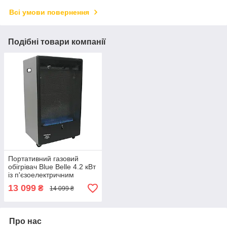
Всі умови повернення
Подібні товари компанії
Портативний газовий
обігрівач Blue Belle 4.2 кВт
із п'єзоелектричним
запалюванням,
13 099
₴
14 099 ₴
автономний газовий камін
(без балона)
Про нас