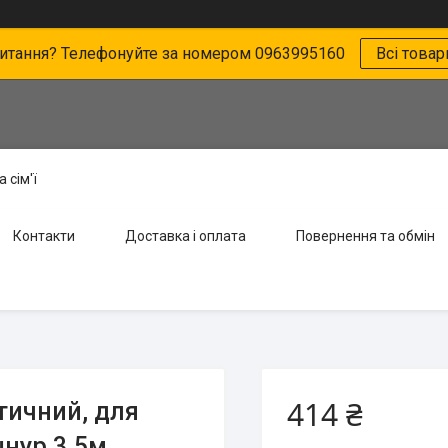
питання? Телефонуйте за номером 0963995160
Всі товар
 сім'ї
Контакти
Доставка і оплата
Повернення та обмін
414 ₴
тичний, для
нур 3.5м,