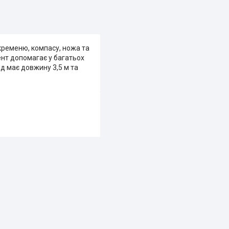
 кременю, компасу, ножа та
ент допомагає у багатьох
д має довжину 3,5 м та