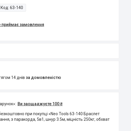
Код:
63-140
е приймає замовлення
тягом 14 днів
за домовленістю
дарунок»
Ви заощаджуєте 100 ₴
езкоштовно при покупці «Neo Tools 63-140 Браслет
ння, з паракорда, 5в1, шнур 3.5м, міцність 250кг, обхват