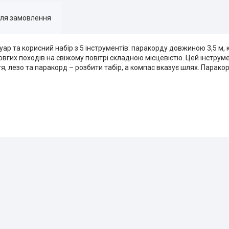
для замовлення
уар та корисний набір з 5 інструментів: паракорду довжиною 3,5 м,
овгих походів на свіжому повітрі складною місцевістю. Цей інструм
, лезо та паракорд – розбити табір, а компас вказує шлях. Паракор