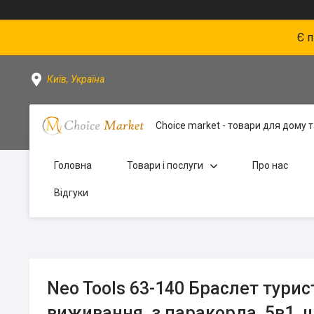
Є 
Київ, Україна
Choice market - товари для дому та
Головна
Товари і послуги
Про нас
Відгуки
Neo Tools 63-140 Браслет турис
виживання, з паракорда, 5в1, ш