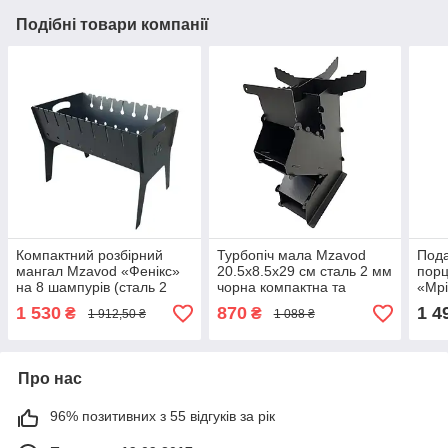
Подібні товари компанії
Компактний розбірний
Турбопіч мала Mzavod
Пода
мангал Mzavod «Фенікс»
20.5х8.5х29 см сталь 2 мм
порц
на 8 шампурів (сталь 2
чорна компактна та
«Мрі
мм), складаний мангал-
мобільна пічка для
по 1
1 530
870
1 4
₴
₴
1 912,50 ₴
1 088 ₴
валіза для пікніка, чорний
зручного готування у
білі 
подорожах
Про нас
96% позитивних з 55 відгуків за рік