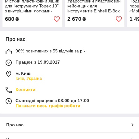
Місткий пластиковий ящик
Ударостійкий пластиковий
Пода
для інструменту Topex 19"
кейс-ящик для
порц
з внутрішніми лотками-
інструментів Einhell E-Box
«Мрі
органайзерами
L70/35 (навантаження до
по 1
680
2 670
1 4
₴
₴
(46.2х25.6х24.2 см)
50 кг), містка захисна
білі 
валіза для
Про нас
96% позитивних з 55 відгуків за рік
Працює з 19.09.2017
м. Київ
Київ, Україна
Контакти
Сьогодні працює з 08:00 до 17:00
Показати весь графік роботи
Про нас