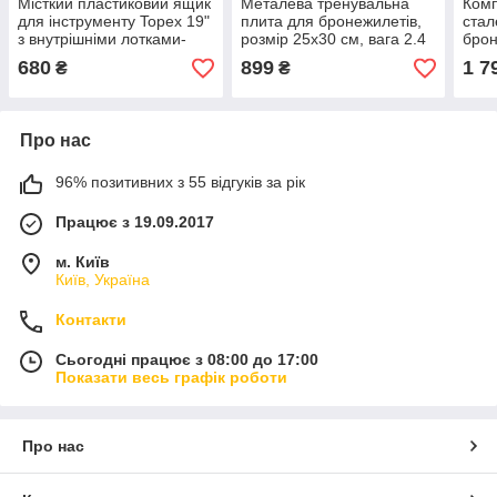
Місткий пластиковий ящик
Металева тренувальна
Комп
для інструменту Topex 19"
плита для бронежилетів,
стал
з внутрішніми лотками-
розмір 25х30 см, вага 2.4
брон
органайзерами
кг, 1-й клас захисту, сталь
вага
680
899
1 7
₴
₴
(46.2х25.6х24.2 см)
4 мм
ріве
Про нас
96% позитивних з 55 відгуків за рік
Працює з 19.09.2017
м. Київ
Київ, Україна
Контакти
Сьогодні працює з 08:00 до 17:00
Показати весь графік роботи
Про нас