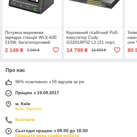
Потужна мережева
Керований гігабітний PoE-
Унів
зарядна станція WLX-60E
комутатор Cudy
нако
210W, багатопортовий
GS2018PS2 L2 (21 порт,
one 
настільний зарядний
загальна потужність
LiFe
2 149
14 799
80 
₴
₴
2 249 ₴
14 899 ₴
пристрій (5хType-C +
200W), мережевий смарт-
512
1хUSB), чорний
світч
Про нас
96% позитивних з 55 відгуків за рік
Працює з 19.09.2017
м. Київ
Київ, Україна
Контакти
Сьогодні працює з 09:00 до 16:00
Показати весь графік роботи