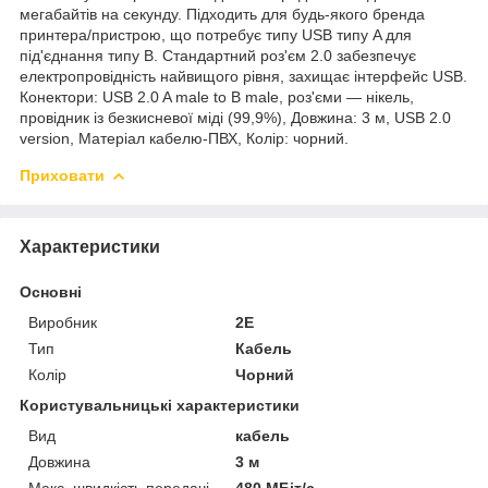
мегабайтів на секунду. Підходить для будь-якого бренда
принтера/пристрою, що потребує типу USB типу A для
під'єднання типу B. Стандартний роз'єм 2.0 забезпечує
електропровідність найвищого рівня, захищає інтерфейс USB.
Конектори: USB 2.0 A male to B male, роз'єми — нікель,
провідник із безкисневої міді (99,9%), Довжина: 3 м, USB 2.0
version, Матеріал кабелю-ПВХ, Колір: чорний.
Приховати
Характеристики
Основні
Виробник
2E
Тип
Кабель
Колір
Чорний
Користувальницькі характеристики
Вид
кабель
Довжина
3 м
Макс. швидкість передачі
480 МБіт/с