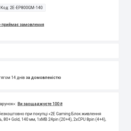
Код:
2E-EP800GM-140
е приймає замовлення
тягом 14 днів
за домовленістю
дарунок»
Ви заощаджуєте 100 ₴
безкоштовно при покупці «2E Gaming Блок живлення
, 80+ Gold, 140 мм, 1xMB 24pin (20+4), 2xCPU 8pin (4+4),