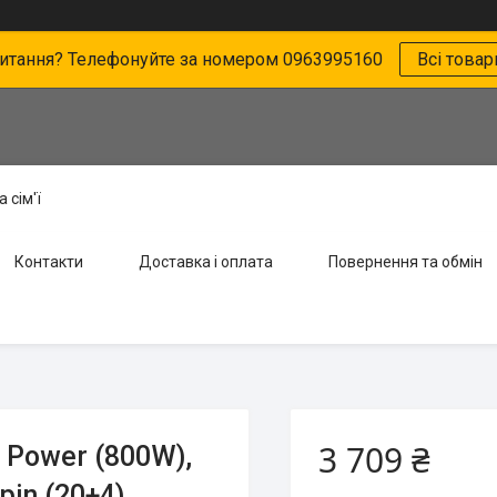
питання? Телефонуйте за номером 0963995160
Всі товар
 сім'ї
Контакти
Доставка і оплата
Повернення та обмін
3 709 ₴
 Power (800W),
in (20+4),