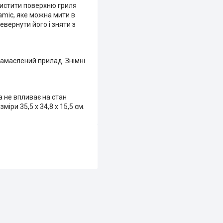
чистити поверхню гриля
ramic, яке можна мити в
евернути його і зняти з
замаслений прилад. Знімні
а не впливає на стан
іри 35,5 х 34,8 х 15,5 см.