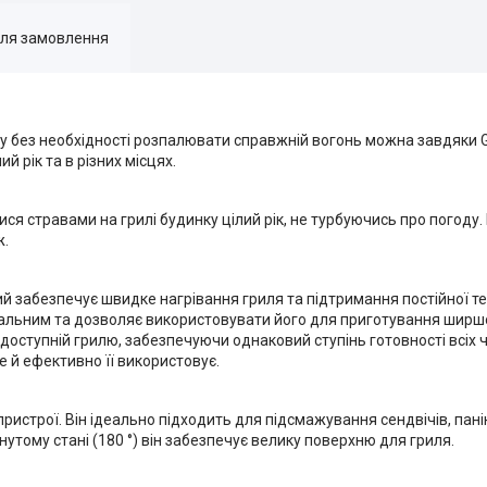
для замовлення
бу без необхідності розпалювати справжній вогонь можна завдяки Gr
й рік та в різних місцях.
ся стравами на грилі будинку цілий рік, не турбуючись про погоду.
ж.
який забезпечує швидке нагрівання гриля та підтримання постійної 
сальним та дозволяє використовувати його для приготування ширшо
 доступній грилю, забезпечуючи однаковий ступінь готовності всіх ч
ще й ефективно її використовує.
ристрої. Він ідеально підходить для підсмажування сендвічів, паніні,
сунутому стані (180 °) він забезпечує велику поверхню для гриля.