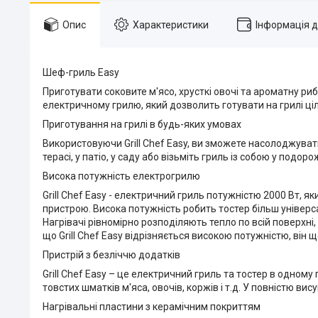
Опис
Характеристики
Інформація 
Шеф-гриль Easy
Приготувати соковите м'ясо, хрусткі овочі та ароматну ри
електричному грилю, який дозволить готувати на грилі ціли
Приготування на грилі в будь-яких умовах
Використовуючи Grill Chef Easy, ви зможете насолоджувати
терасі, у патіо, у саду або візьміть гриль із собою у подоро
Висока потужність електрогрилю
Grill Chef Easy - електричний гриль потужністю 2000 Вт, 
пристрою. Висока потужність робить тостер більш універ
Нагрівачі рівномірно розподіляють тепло по всій поверхні,
що Grill Chef Easy відрізняється високою потужністю, він 
Пристрій з безліччю додатків
Grill Chef Easy – це електричний гриль та тостер в одному п
товстих шматків м'яса, овочів, коржів і т.д. У повністю ви
Нагрівальні пластини з керамічним покриттям