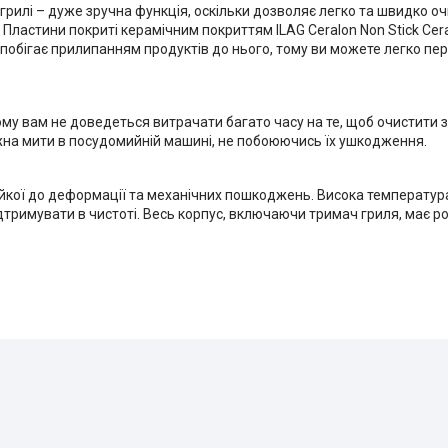
грилі – дуже зручна функція, оскільки дозволяє легко та швидко о
. Пластини покриті керамічним покриттям ILAG Ceralon Non Stick Ce
запобігає прилипанням продуктів до нього, тому ви можете легко пер
тому вам не доведеться витрачати багато часу на те, щоб очистити 
ожна мити в посудомийній машині, не побоюючись їх ушкодження.
ійкої до деформації та механічних пошкоджень. Висока температур
римувати в чистоті. Весь корпус, включаючи тримач гриля, має розм