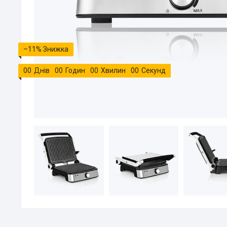
–11%
0
0
Днів
0
0
Годин
0
0
Хвилин
0
0
Секунд