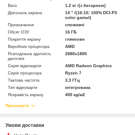
Вага
1.2 кг /(з батареєю)
Діагональ екрана
14 " /(16:10; 100% DCI-P3
color gamut)
Призначення
споживчі
Обсяг ОЗУ
16 ГБ
Покриття екрану
глянсове
Виробник процесора
AMD
Розподільна здатність
2880x1800
дисплея
Серія відеокарти
AMD Radeon Graphics
Серія процесора
Ryzen 7
Тактова частота
3.3 ГГц
Тип відеокарти
інтегрована
Яскравість екрану
400 кд/м2
Приховати
Умови доставки