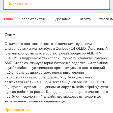
Приховати
Опис
Характеристики
Доставка
Оплата
Умови п
Опис
Отримайте нові можливості з витонченим і сучасним
ультрапортативним ноутбуком Zenbook 14 OLED. Його тонкий
і легкий корпус вміщує в собі потужний процесор AMD R7-
8840HS, з підтримкою технологій штучного інтелекту і графіку
AMD Graphics. Акумуляторна батарея з подовженим терміном
служби забезпечує живлення протягом усього дня, а повний
набір портів розширює можливості підключення
периферійних пристроїв. Шарнір ноутбука дає змогу
розкривати екран на 180°, а яскравий дисплей 3K OLED 120
Гц і сучасні суперлінійні динаміки дарують неймовірні відчуття
під час роботи та розваг. Ще одна перевага цього елегантного
ноутбука – екологічний дизайн, що враховує всі вимоги до
захисту навколишнього середовища.
Приховати