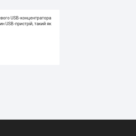
жевого USB-концентратора
н USB-пристрій, такий як