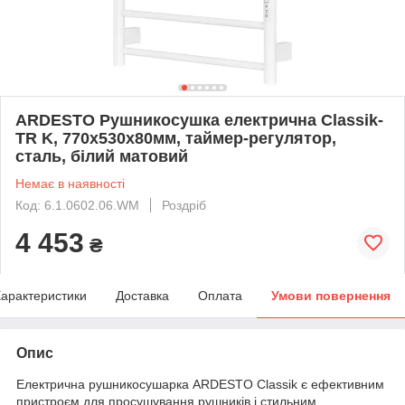
ARDESTO Рушникосушка електрична Classik-
TR K, 770x530х80мм, таймер-регулятор,
сталь, білий матовий
Немає в наявності
Код: 6.1.0602.06.WM
Роздріб
4 453
₴
арактеристики
Доставка
Оплата
Умови повернення
Опис
Електрична рушникосушарка ARDESTO Classik є ефективним
пристроєм для просушування рушників і стильним