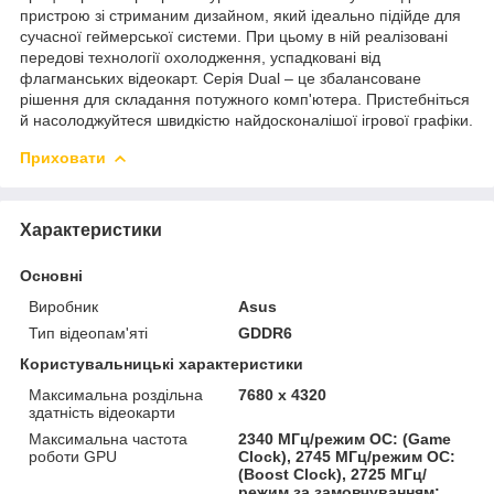
пристрою зі стриманим дизайном, який ідеально підійде для
сучасної геймерської системи. При цьому в ній реалізовані
передові технології охолодження, успадковані від
флагманських відеокарт. Серія Dual – це збалансоване
рішення для складання потужного комп'ютера. Пристебніться
й насолоджуйтеся швидкістю найдосконалішої ігрової графіки.
Приховати
Характеристики
Основні
Виробник
Asus
Тип відеопам'яті
GDDR6
Користувальницькі характеристики
Максимальна роздільна
7680 x 4320
здатність відеокарти
Максимальна частота
2340 МГц/режим OC: (Game
роботи GPU
Clock), 2745 МГц/режим OC:
(Boost Clock), 2725 МГц/
режим за замовчуванням: