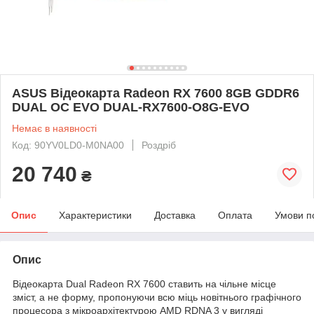
ASUS Відеокарта Radeon RX 7600 8GB GDDR6
DUAL OC EVO DUAL-RX7600-O8G-EVO
Немає в наявності
Код: 90YV0LD0-M0NA00
Роздріб
20 740
₴
Опис
Характеристики
Доставка
Оплата
Умови п
Опис
Відеокарта Dual Radeon RX 7600 ставить на чільне місце
зміст, а не форму, пропонуючи всю міць новітнього графічного
процесора з мікроархітектурою AMD RDNA 3 у вигляді