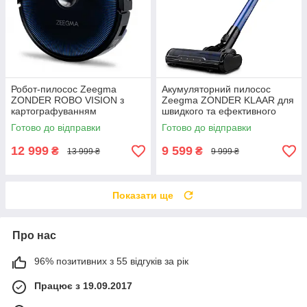
Робот-пилосос Zeegma
Акумуляторний пилосос
ZONDER ROBO VISION з
Zeegma ZONDER KLAAR для
картографуванням
швидкого та ефективного
приміщення для
прибирання дому без зайвих
Готово до відправки
Готово до відправки
автоматичного прибирання
дротів
дому вдома
12 999
9 599
₴
₴
13 999 ₴
9 999 ₴
Показати ще
Про нас
96% позитивних з 55 відгуків за рік
Працює з 19.09.2017