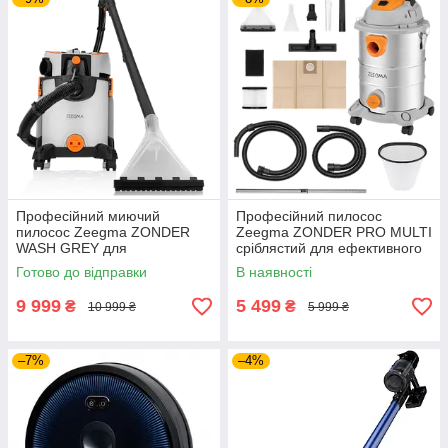
Професійний миючий
Професійний пилосос
пилосос Zeegma ZONDER
Zeegma ZONDER PRO MULTI
WASH GREY для
сріблястий для ефективного
ефективного очищення
прибирання дому та
Готово до відправки
В наявності
килимів та м'яких меблів у
видалення пилу на різних
домі
поверхнях
9 999
5 499
₴
₴
10 999 ₴
5 999 ₴
–7%
–4%