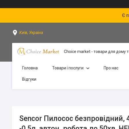
Є 
Київ, Україна
Choice market - товари для дому та
Головна
Товари і послуги
Про нас
Відгуки
Sencor Пилосос безпровідний, 
-0,5л, автон. робота до 50хв, Н