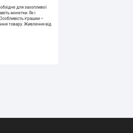
еобхідне для захопливої
віть монетки. Як і
Особливість іграшки –
ання товару. Живлення від