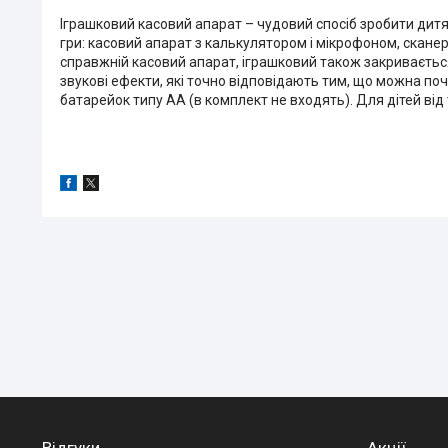
Іграшковий касовий апарат – чудовий спосіб зробити дитяч
гри: касовий апарат з калькулятором і мікрофоном, сканер,
справжній касовий апарат, іграшковий також закривається
звукові ефекти, які точно відповідають тим, що можна по
батарейок типу АА (в комплект не входять). Для дітей від 
Відгуки
Акції