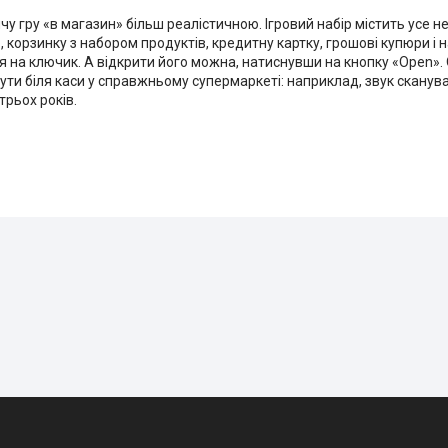
у гру «в магазин» більш реалістичною. Ігровий набір містить усе н
 корзинку з набором продуктів, кредитну картку, грошові купюри і на
 на ключик. А відкрити його можна, натиснувши на кнопку «Open». 
чути біля каси у справжньому супермаркеті: наприклад, звук сканув
трьох років.