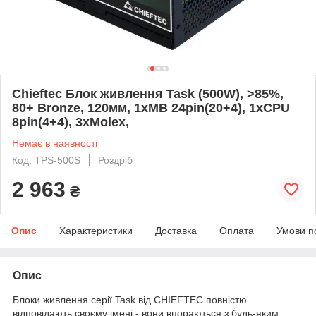
Chieftec Блок живлення Task (500W), >85%,
80+ Bronze, 120мм, 1xMB 24pin(20+4), 1xCPU
8pin(4+4), 3xMolex,
Немає в наявності
Код: TPS-500S
Роздріб
2 963
₴
Опис
Характеристики
Доставка
Оплата
Умови п
Опис
Блоки живлення серії Task від CHIEFTEC повністю
відповідають своєму імені - вони впораються з будь-яким