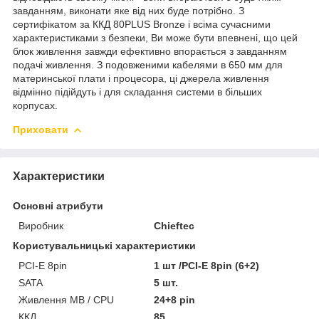
завданням, виконати яке від них буде потрібно. З
сертифікатом за ККД 80PLUS Bronze і всіма сучасними
характеристиками з безпеки, Ви може бути впевнені, що цей
блок живлення завжди ефективно впорається з завданням
подачі живлення. З подовженими кабелями в 650 мм для
материнської плати і процесора, ці джерела живлення
відмінно підійдуть і для складання системи в більших
корпусах.
Приховати
Характеристики
Основні атрибути
Виробник
Chieftec
Користувальницькі характеристики
PCI-E 8pin
1 шт /PCI-E 8pin (6+2)
SATA
5 шт.
Живлення MB / CPU
24+8 pin
ККД
85