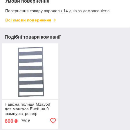
Умови повернення
Повернення товару впродовж 14 днів за домовленістю
Всі умови повернення
Подібні товари компанії
Навісна полиця Mzavod
для мангала Еней на 9
шампурів, розмір
62.3х32.4х4 см, для
600
₴
750 ₴
зручності готування