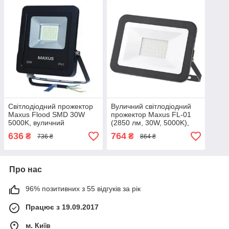
Світлодіодний прожектор
Вуличний світлодіодний
Maxus Flood SMD 30W
прожектор Maxus FL-01
5000K, вуличний
(2850 лм, 30W, 5000K),
вологозахищений LED
вологозахищений LED
636
764
₴
₴
736 ₴
864 ₴
світильник IP65
ліхтар IP65, чорний
Про нас
96% позитивних з 55 відгуків за рік
Працює з 19.09.2017
м. Київ