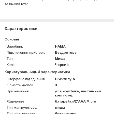
та правої руки.
Характеристики
Основні
Виробник
HAMA
Підключення пристрою
Бездротове
Тип
Миша
Колір
Чорний
Користувальницькі характеристики
Інтерфейс під'єднання
USB/типу А
Кількість кнопок
3
Призначення
для ноутбука, настільний
комп'ютер
Живлення
батарейки/2*AAA Micro
Тип маніпулятора
миша
Тип підключення
бездротове