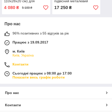
110х28х20 см) для
підвісний металевий
надійного захисту зброї,
світильник на штанзі,
4 080
17 250
₴
₴
5 100 ₴
виконаний у чорному
чорний
кольорі
Про нас
96% позитивних з 55 відгуків за рік
Працює з 19.09.2017
м. Київ
Київ, Україна
Контакти
Сьогодні працює з 08:00 до 17:00
Показати весь графік роботи
Про нас
Контакти