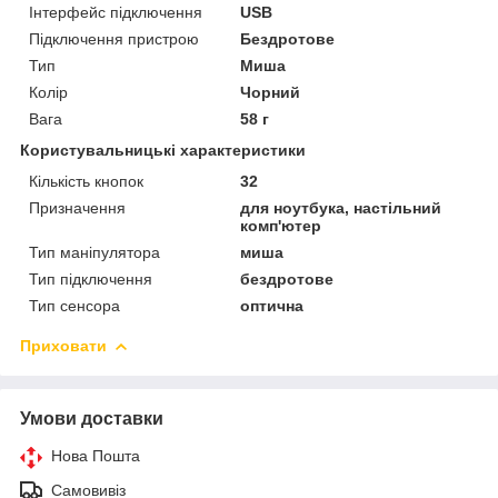
Інтерфейс підключення
USB
Підключення пристрою
Бездротове
Тип
Миша
Колір
Чорний
Вага
58 г
Користувальницькі характеристики
Кількість кнопок
32
Призначення
для ноутбука, настільний
комп'ютер
Тип маніпулятора
миша
Тип підключення
бездротове
Тип сенсора
оптична
Приховати
Умови доставки
Нова Пошта
Самовивіз