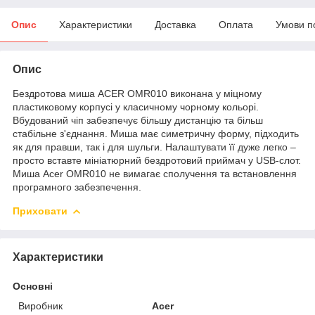
Опис
Характеристики
Доставка
Оплата
Умови п
Опис
Бездротова миша ACER OMR010 виконана у міцному
пластиковому корпусі у класичному чорному кольорі.
Вбудований чіп забезпечує більшу дистанцію та більш
стабільне з'єднання. Миша має симетричну форму, підходить
як для правши, так і для шульги. Налаштувати її дуже легко –
просто вставте мініатюрний бездротовий приймач у USB-слот.
Миша Acer OMR010 не вимагає сполучення та встановлення
програмного забезпечення.
Приховати
Характеристики
Основні
Виробник
Acer