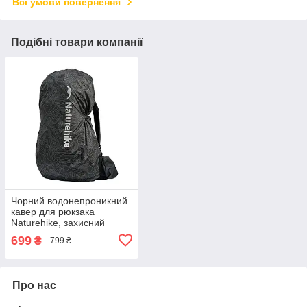
Всі умови повернення
Подібні товари компанії
Чорний водонепроникний
кавер для рюкзака
Naturehike, захисний
рейнкавер від дощу,
699
₴
799 ₴
розмір L
Про нас