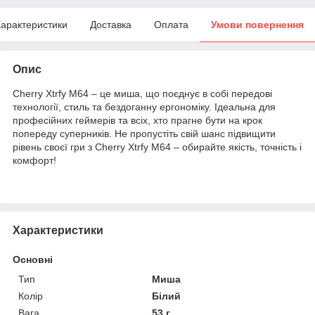
арактеристики
Доставка
Оплата
Умови повернення
Опис
Cherry Xtrfy M64 – це миша, що поєднує в собі передові
технології, стиль та бездоганну ергономіку. Ідеальна для
професійних геймерів та всіх, хто прагне бути на крок
попереду суперників. Не пропустіть свій шанс підвищити
рівень своєї гри з Cherry Xtrfy M64 – обирайте якість, точність і
комфорт!
Характеристики
Основні
Тип
Миша
Колір
Білий
Вага
53 г