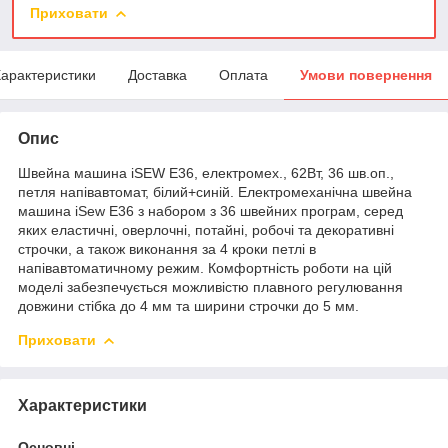
Приховати
арактеристики
Доставка
Оплата
Умови повернення
Опис
Швейна машина iSEW E36, електромех., 62Вт, 36 шв.оп.,
петля напівавтомат, білий+синій. Електромеханічна швейна
машина iSew E36 з набором з 36 швейних програм, серед
яких еластичні, оверлочні, потайні, робочі та декоративні
строчки, а також виконання за 4 кроки петлі в
напівавтоматичному режим. Комфортність роботи на цій
моделі забезпечується можливістю плавного регулювання
довжини стібка до 4 мм та ширини строчки до 5 мм.
Приховати
Характеристики
Основні