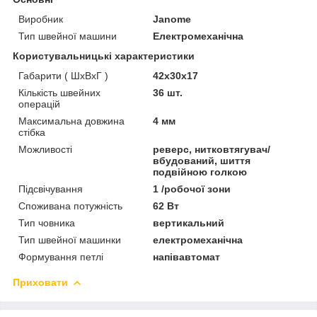
Виробник
Janome
Тип швейної машини
Електромеханічна
Користувальницькі характеристики
Габарити ( ШхВxГ )
42х30х17
Кількість швейних
36 шт.
операцій
Максимальна довжина
4 мм
стібка
Можливості
реверс, нитковтягувач/
вбудований, шиття
подвійною голкою
Підсвічування
1 /робочої зони
Споживана потужність
62 Вт
Тип човника
вертикальний
Тип швейної машинки
електромеханічна
Формування петлі
напівавтомат
Приховати