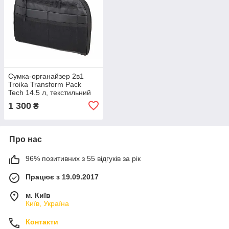
Сумка-органайзер 2в1
Troika Transform Pack
Tech 14.5 л, текстильний
несесер, що
1 300
₴
трансформується в
рюкзак, чорний
Про нас
96% позитивних з 55 відгуків за рік
Працює з 19.09.2017
м. Київ
Київ, Україна
Контакти