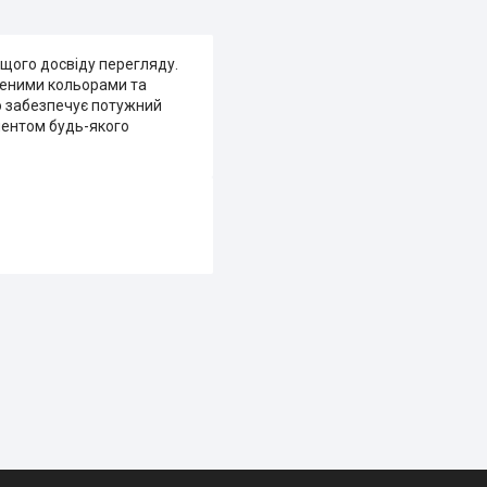
ащого досвіду перегляду.
иченими кольорами та
io забезпечує потужний
ментом будь-якого