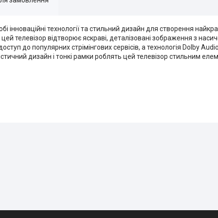
обі інноваційні технології та стильний дизайн для створення найкр
R, цей телевізор відтворює яскраві, деталізовані зображення з нас
ступ до популярних стрімінгових сервісів, а технологія Dolby Aud
істичний дизайн і тонкі рамки роблять цей телевізор стильним еле