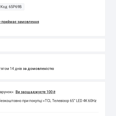
Код:
65P69B
е приймає замовлення
тягом 14 днів
за домовленістю
дарунок»
Ви заощаджуєте 100 ₴
езкоштовно при покупці «TCL Телевізор 65" LED 4K 60Hz