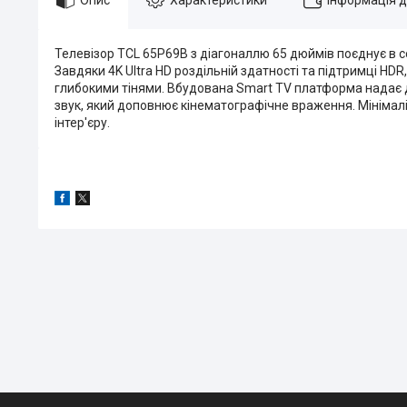
Телевізор TCL 65P69B з діагоналлю 65 дюймів поєднує в с
Завдяки 4K Ultra HD роздільній здатності та підтримці HD
глибокими тінями. Вбудована Smart TV платформа надає до
звук, який доповнює кінематографічне враження. Мінімал
інтер'єру.