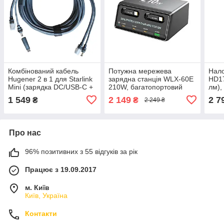
Комбінований кабель
Потужна мережева
Нало
Hugener 2 в 1 для Starlink
зарядна станція WLX-60E
HD17
Mini (зарядка DC/USB-C +
210W, багатопортовий
лм),
Ethernet-кабель 5 м),
настільний зарядний
функ
1 549
2 149
2 7
₴
₴
2 249 ₴
аксесуар для підключення
пристрій (5хType-C +
АКБ 
та живлення
1хUSB), чорний
світ
Про нас
96% позитивних з 55 відгуків за рік
Працює з 19.09.2017
м. Київ
Київ, Україна
Контакти