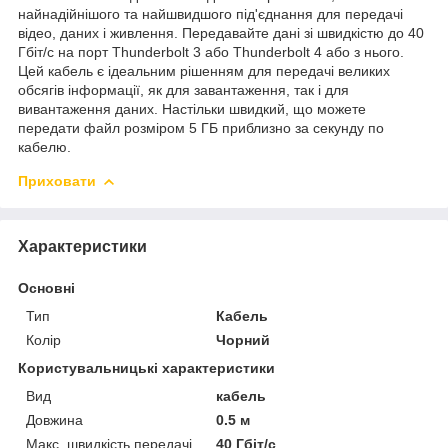
найнадійнішого та найшвидшого під'єднання для передачі
відео, даних і живлення. Передавайте дані зі швидкістю до 40
Гбіт/с на порт Thunderbolt 3 або Thunderbolt 4 або з нього.
Цей кабель є ідеальним рішенням для передачі великих
обсягів інформації, як для завантаження, так і для
вивантаження даних. Настільки швидкий, що можете
передати файл розміром 5 ГБ приблизно за секунду по
кабелю.
Приховати
Характеристики
Основні
Тип
Кабель
Колір
Чорний
Користувальницькі характеристики
Вид
кабель
Довжина
0.5 м
Макс. швидкість передачі
40 Гбіт/с