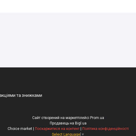
 акціями та знижками
Сайт створений на маркетплейсі
Prom.ua
Продавець на Bigl.ua
Choice market |
Поскаржитися на контент
|
Політика конфіденційності
Select Language
▼