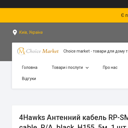
Є 
Київ, Україна
Choice market - товари для дому та
Головна
Товари і послуги
Про нас
Відгуки
4Hawks Антенний кабель RP-S
cable, R/A, black, H155, 5м, 1 шт