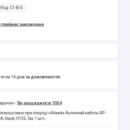
Код:
C1-B-5
е приймає замовлення
тягом 14 днів
за домовленістю
дарунок»
Ви заощаджуєте 100 ₴
езкоштовно при покупці «4Hawks Антенний кабель RP-
, black, H155, 5м, 1 шт»