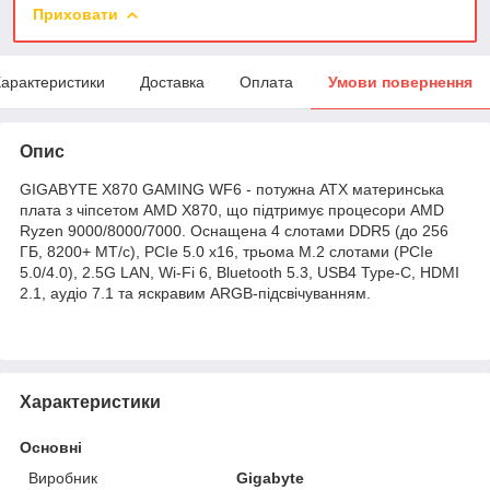
Приховати
арактеристики
Доставка
Оплата
Умови повернення
Опис
GIGABYTE X870 GAMING WF6 - потужна ATX материнська
плата з чіпсетом AMD X870, що підтримує процесори AMD
Ryzen 9000/8000/7000. Оснащена 4 слотами DDR5 (до 256
ГБ, 8200+ МТ/с), PCIe 5.0 x16, трьома M.2 слотами (PCIe
5.0/4.0), 2.5G LAN, Wi-Fi 6, Bluetooth 5.3, USB4 Type-C, HDMI
2.1, аудіо 7.1 та яскравим ARGB-підсвічуванням.
Характеристики
Основні
Виробник
Gigabyte