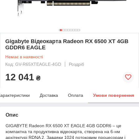
Gigabyte Відеокарта Radeon RX 6500 XT 4GB
GDDR6 EAGLE
Немає в наявності
Код: GV-R65XTEAGLE-4GD
Роздріб
12 041
₴
арактеристики
Доставка
Оплата
Умови повернення
Опис
GIGABYTE Radeon RX 6500 XT EAGLE 4GB GDDR6 – це
компактна та продуктивна відеокарта, створена на 6-нм
архітектурі RDNA 2. Завдяки 1024 потоковим процесорам і