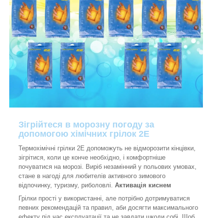
Зігрійтеся в морозну погоду за
допомогою хімічних грілок 2E
Термохімічні грілки 2E допоможуть не відморозити кінцівки,
зігрітися, коли це конче необхідно, і комфортніше
почуватися на морозі. Виріб незамінний у польових умовах,
стане в нагоді для любителів активного зимового
відпочинку, туризму, риболовлі.
Активація киснем
Грілки прості у використанні, але потрібно дотримуватися
певних рекомендацій та правил, аби досягти максимального
ефекту під час експлуатації та не завдати шкоди собі. Щоб