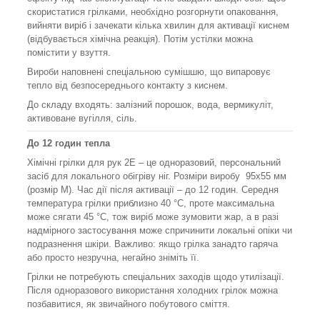
скористатися грілками, необхідно розгорнути опаковання,
вийняти виріб і зачекати кілька хвилин для активації киснем
(відбувається хімічна реакція). Потім устілки можна
помістити у взуття.
Вироби наповнені спеціальною сумішшю, що випаровує
тепло від безпосереднього контакту з киснем.
До складу входять: залізний порошок, вода, вермикуліт,
активоване вугілля, сіль.
До 12 годин тепла
Хімічні грілки для рук 2E – це одноразовий, персональний
засіб для локального обігріву ніг. Розміри виробу 95х55 мм
(розмір M). Час дії після активації – до 12 годин. Середня
температура грілки приблизно 40 °C, проте максимальна
може сягати 45 °C, тож виріб може зумовити жар, а в разі
надмірного застосування може спричинити локальні опіки чи
подразнення шкіри. Важливо: якщо грілка занадто гаряча
або просто незручна, негайно зніміть її.
Грілки не потребують спеціальних заходів щодо утилізації.
Після одноразового використання холодних грілок можна
позбавитися, як звичайного побутового сміття.