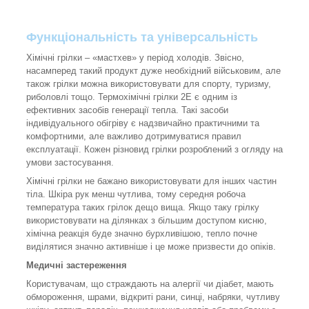
Функціональність та універсальність
Хімічні грілки – «мастхев» у період холодів. Звісно,
насамперед такий продукт дуже необхідний військовим, але
також грілки можна використовувати для спорту, туризму,
риболовлі тощо. Термохімічні грілки 2E є одним із
ефективних засобів генерації тепла. Такі засоби
індивідуального обігріву є надзвичайно практичними та
комфортними, але важливо дотримуватися правил
експлуатації. Кожен різновид грілки розроблений з огляду на
умови застосування.
Хімічні грілки не бажано використовувати для інших частин
тіла. Шкіра рук менш чутлива, тому середня робоча
температура таких грілок дещо вища. Якщо таку грілку
використовувати на ділянках з більшим доступом кисню,
хімічна реакція буде значно бурхливішою, тепло почне
виділятися значно активніше і це може призвести до опіків.
Медичні застереження
Користувачам, що страждають на алергії чи діабет, мають
обмороження, шрами, відкриті рани, синці, набряки, чутливу